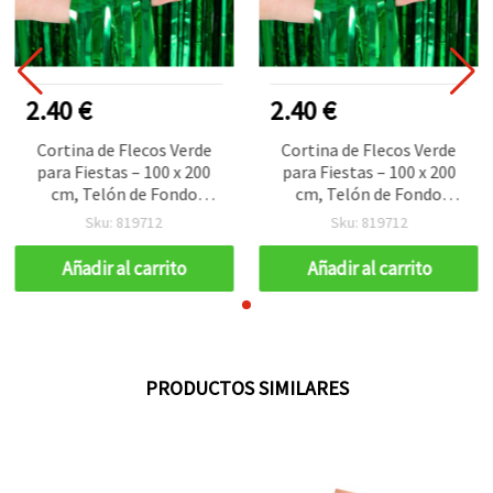
2.40 €
2.40 €
Cortina de Flecos Verde
Cortina de Flecos Verde
para Fiestas – 100 x 200
para Fiestas – 100 x 200
cm, Telón de Fondo
cm, Telón de Fondo
Decorativo y
Decorativo y
Sku: 819712
Sku: 819712
Photocall/Fondo para
Photocall/Fondo para
Fotos para Eventos,
Fotos para Eventos,
Añadir al carrito
Añadir al carrito
Cumpleaños, Bodas y
Cumpleaños, Bodas y
Bailes de Graduación
Bailes de Graduación
PRODUCTOS SIMILARES