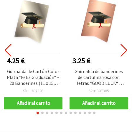
4.25 €
3.25 €
Guirnalda de Cartón Color
Guirnalda de banderines
Plata “Feliz Graduación“ –
de cartulina rosa con
20 Banderines (11 x 15,5
letras “GOOD LUCK“ /
cm) – Decoración
Tamaño del banderín: 11 x
Sku: 307303
Sku: 307305
Perfecta para Fiesta de
15,5 cm / 12 banderines
Graduación
Añadir al carrito
Añadir al carrito