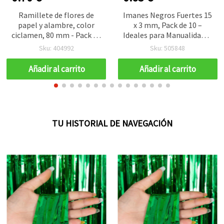
Ramillete de flores de
Imanes Negros Fuertes 15
papel y alambre, color
x 3 mm, Pack de 10 –
ciclamen, 80 mm - Pack de
Ideales para Manualidades
12, para decoración del
DIY, Proyectos Escolares,
Sku: 404992
Sku: 505848
hogar, jarrones, centros
Reparaciones y Uso Diario
de mesa de boda y
Añadir al carrito
Añadir al carrito
manualidades DIY
TU HISTORIAL DE NAVEGACIÓN