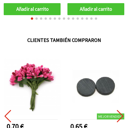
Recubrimiento AB,
Amigurumis, Ganchillo y
Agujero 1 mm, Tira ~85
Manualidades Decorativas
Añadir al carrito
Añadir al carrito
uds (Surtido/Mix) –
Perfectas para Bisutería y
Manualidades DIY
Elegantes y Diseños
Artesanales de Ensueño
CLIENTES TAMBIÉN COMPRARON
MEJOR VENDIDO
0.70 €
0.65 €