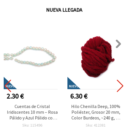
NUEVA LLEGADA
NUEVO
NUEVO
2.30 €
6.30 €
Cuentas de Cristal
Hilo Chenilla Deep, 100%
Iridiscentes 10 mm – Rosa
Poliéster, Grosor 20 mm,
Pálido y Azul Pálido con
Color Burdeos, ~240 g, 25
Matiz Azul,
m – Ideal para Tejer
Sku: 115496
Sku: 412381