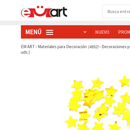
MENÚ
NUEVO
PROM
EM ART
›
Materiales para Decoración
(4852)
›
Decoraciones p
uds.)