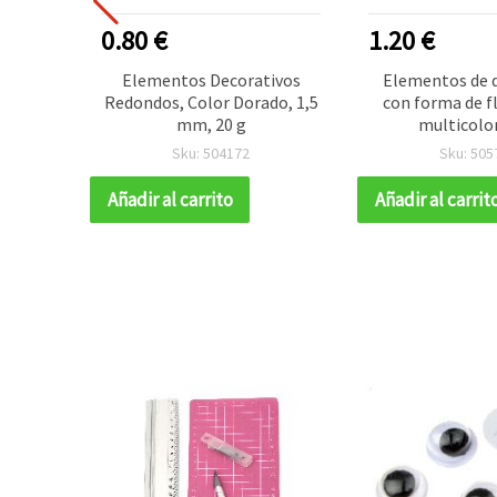
0.80 €
1.20 €
s con
Elementos Decorativos
Elementos de 
, azul
Redondos, Color Dorado, 1,5
con forma de fl
ris,
mm, 20 g
multicolo
dornos
manualidades, 
Sku: 504172
Sku: 505
colores su
a DIY,
Añadir al carrito
Añadir al carrit
king y