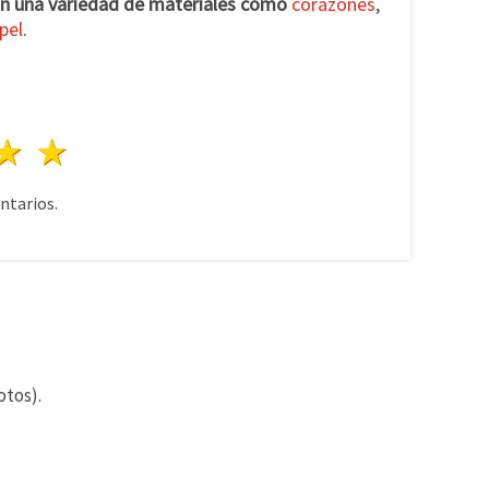
n una variedad de materiales como
corazones
,
pel
.
lla
trellas
3 estrellas
4 estrellas
5 estrellas
tarios.
otos).