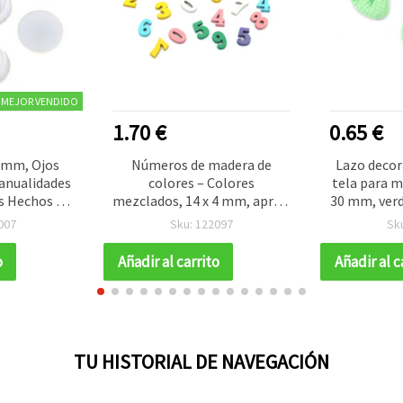
MEJOR VENDIDO
1.70 €
0.65 €
6 mm, Ojos
Números de madera de
Lazo decora
anualidades
colores – Colores
tela para m
os Hechos a
mezclados, 14 x 4 mm, aprox.
30 mm, verd
nidades
50 uds. – Suministros para
007
Sku: 122097
Sk
manualidades, DIY y
proyectos decorativos
o
Añadir al carrito
Añadir al c
TU HISTORIAL DE NAVEGACIÓN