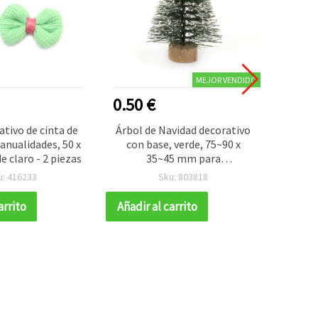
MEJOR VENDIDO
0.50 €
1.80
tivo de cinta de
Árbol de Navidad decorativo
Cabuc
anualidades, 50 x
con base, verde, 75~90 x
for
e claro - 2 piezas
35~45 mm para
surtid
manualidades
u: 416233
Sku: 803818
arrito
Añadir al carrito
Añadir