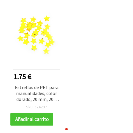
1.75 €
Estrellas de PET para
manualidades, color
dorado, 20 mm, 20 g
(aprox. 3000 uds.)
Sku: 524297
Añadir al carrito