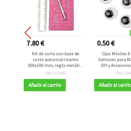
R VENDIDO
7.80 €
0.50 €
ieve de
Kit de corte con base de
Ojos Móviles 
adornos
corte autocicatrizante
Saltones para M
idades,
300x100 mm, regla metálica
DIY y Accesori
ing y
antideslizante de 30 cm y
Mano, 50 u
Sku: 821463
Sku: 504
pack de
cúter de manualidades
(bisturí) con 2 hojas de
Añadir al carrito
Añadir al carrit
repuesto