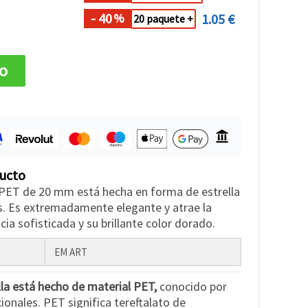
- 40
1.05 €
%
20 paquete +
to
ducto
l PET de 20 mm está hecha en forma de estrella
as. Es extremadamente elegante y atrae la
ia sofisticada y su brillante color dorado.
EM ART
la está hecho de material PET,
conocido por
onales. PET significa tereftalato de