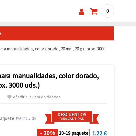
0
R
ara manualidades, color dorado, 20 mm, 20 g (aprox. 3000
para manualidades, color dorado,
x. 3000 uds.)
Añadir a la lista de deseos
DESCUENTOS
paquete
IVA incluida
PARA CANTIDAD
- 30
1.22 €
%
10-19 paquete