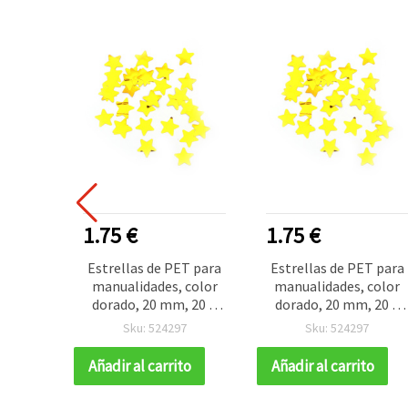
1.75 €
1.75 €
Estrellas de PET para
Estrellas de PET para
manualidades, color
manualidades, color
dorado, 20 mm, 20 g
dorado, 20 mm, 20 g
(aprox. 3000 uds.)
(aprox. 3000 uds.)
Sku: 524297
Sku: 524297
Añadir al carrito
Añadir al carrito