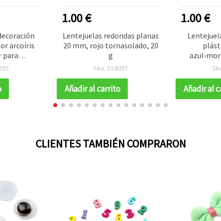
1.00 €
1.00 €
decoración
Lentejuelas redondas planas
Lentejuel
or arcoíris
20 mm, rojo tornasolado, 20
plást
r para
g
azul‑mora
9 mm, 20 g,
efecto arc
785
Sku: 514097
Sk
rtidos
20 g – par
costur
o
Añadir al carrito
Añadir al c
scrapbooki
ado
CLIENTES TAMBIÉN COMPRARON