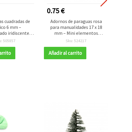
0.75 €
0.80
as cuadradas de
Adornos de paraguas rosa
Lent
ico 6 mm –
para manualidades 17 x 18
flor, 
do iridiscente
mm – Mini elementos
oíris, paquete de
decorativos para DIY y
u: 505857
Sku: 524217
a manualidades,
scrapbooking, 5 g
a, disfraces,
arrito
Añadir al carrito
Añadir
ng, tarjetería y
rnos DIY