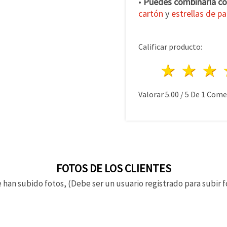
•
Puedes combinarla co
cartón
y
estrellas de pa
Calificar producto:
1 estre
2 es
Valorar
5.00
/
5
De
1
Comen
FOTOS DE LOS CLIENTES
 han subido fotos, (Debe ser un usuario registrado para subir f