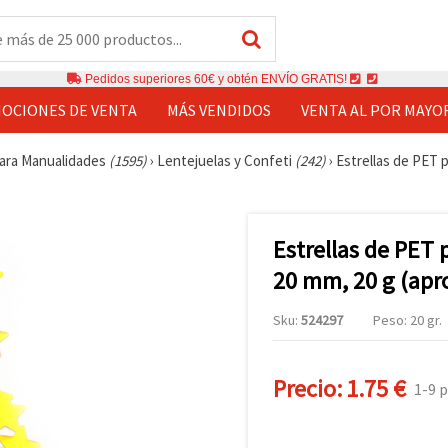
Pedidos superiores 60€ y obtén ENVÍO GRATIS!
OCIONES DE VENTA
MÁS VENDIDOS
VENTA AL POR MAYO
ara Manualidades
(1595)
›
Lentejuelas y Confeti
(242)
›
Estrellas de PET p
Estrellas de PET 
20 mm, 20 g (apro
Sku:
524297
Peso: 20 gr.
Precio:
1.75 €
1-9 