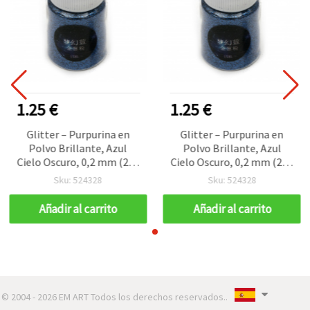
1.25 €
1.25 €
Glitter – Purpurina en
Glitter – Purpurina en
Polvo Brillante, Azul
Polvo Brillante, Azul
Cielo Oscuro, 0,2 mm (200
Cielo Oscuro, 0,2 mm (200
micras), para Arte,
micras), para Arte,
Sku: 524328
Sku: 524328
Manualidades DIY, Nail Art
Manualidades DIY, Nail Art
y Decoración, 15 ml (~12
y Decoración, 15 ml (~12
Añadir al carrito
Añadir al carrito
g)
g)
© 2004 - 2026 EM ART Todos los derechos reservados..