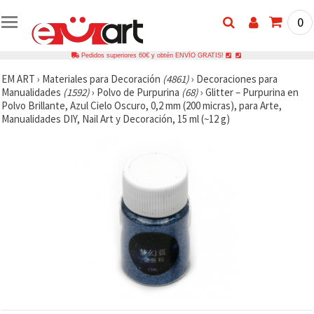
0
Pedidos superiores 60€ y obtén ENVÍO GRATIS!
EM ART
›
Materiales para Decoración
(4861)
›
Decoraciones para
Manualidades
(1592)
›
Polvo de Purpurina
(68)
›
Glitter – Purpurina en
Polvo Brillante, Azul Cielo Oscuro, 0,2 mm (200 micras), para Arte,
Manualidades DIY, Nail Art y Decoración, 15 ml (~12 g)