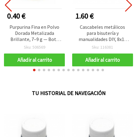
0.40 €
1.60 €
Purpurina Fina en Polvo
Cascabeles metálicos
Dorada Metalizada
para bisutería y
Brillante, 7–9 g — Bote
manualidades DIY, 8x10
con Tapa Dosificadora
mm, agujero de 1,5 mm,
Sku: 506569
Sku: 116381
(Shaker) para
calidad premium, colores
Manualidades,
surtidos MIX - 20 uds
Añadir al carrito
Añadir al carrito
Scrapbooking, Resina y
Decoración DIY
TU HISTORIAL DE NAVEGACIÓN