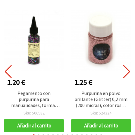
1.20 €
1.25 €
Pegamento con
Purpurina en polvo
purpurina para
brillante (Glitter) 0,2 mm
manualidades, formas
(200 micras), color rosa -
surtidas, color morado,
15 ml (~12 g)
Sku: 506932
Sku: 524324
no tóxico, 50 ml
Añadir al carrito
Añadir al carrito