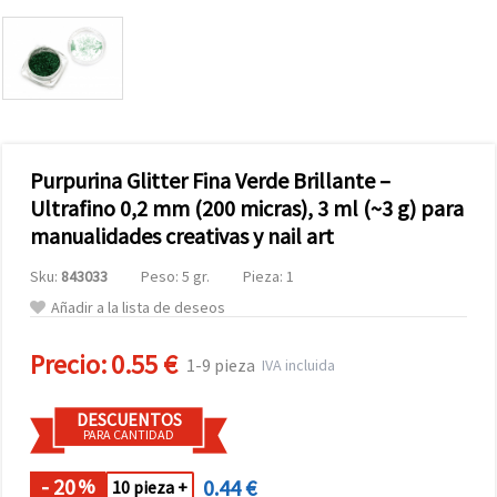
Purpurina Glitter Fina Verde Brillante –
Ultrafino 0,2 mm (200 micras), 3 ml (~3 g) para
manualidades creativas y nail art
Sku:
843033
Peso: 5 gr.
Pieza: 1
Añadir a la lista de deseos
Precio:
0.55 €
1-9 pieza
IVA incluida
DESCUENTOS
PARA CANTIDAD
- 20
0.44 €
%
10 pieza +