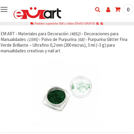
0
Pedidos superiores 60€ y obtén ENVÍO GRATIS!
EM ART
›
Materiales para Decoración
(4852)
›
Decoraciones para
Manualidades
(1595)
›
Polvo de Purpurina
(68)
›
Purpurina Glitter Fina
Verde Brillante – Ultrafino 0,2 mm (200 micras), 3 ml (~3 g) para
manualidades creativas y nail art