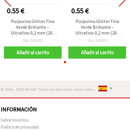
0.55 €
0.55 €
Purpurina Glitter Fina
Purpurina Glitter Fina
Verde Brillante –
Verde Brillante –
Ultrafino 0,2 mm (200
Ultrafino 0,2 mm (200
micras), 3 ml (~3 g) para
micras), 3 ml (~3 g) para
Sku: 843033
Sku: 843033
manualidades creativas y
manualidades creativas y
nail art
nail art
Añadir al carrito
Añadir al carrito
© 2004 - 2026 EM ART Todos los derechos reservados..
INFORMACIÓN
Sobre nosotros
Política de privacidad