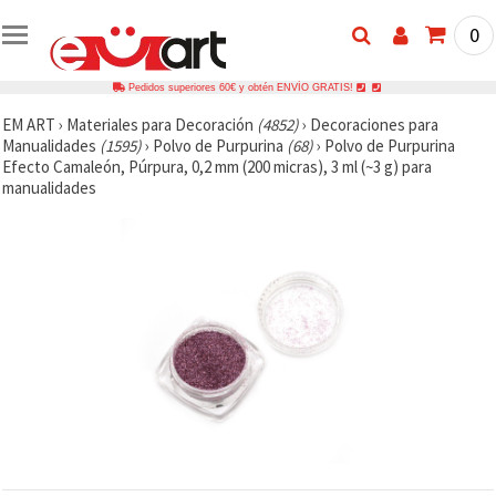
0
Pedidos superiores 60€ y obtén ENVÍO GRATIS!
EM ART
›
Materiales para Decoración
(4852)
›
Decoraciones para
Manualidades
(1595)
›
Polvo de Purpurina
(68)
›
Polvo de Purpurina
Efecto Camaleón, Púrpura, 0,2 mm (200 micras), 3 ml (~3 g) para
manualidades