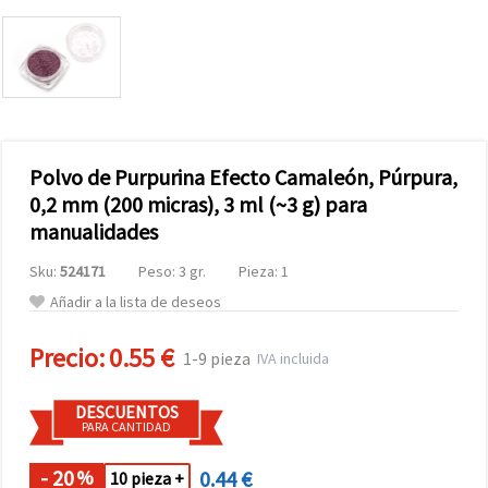
Polvo de Purpurina Efecto Camaleón, Púrpura,
0,2 mm (200 micras), 3 ml (~3 g) para
manualidades
Sku:
524171
Peso: 3 gr.
Pieza: 1
Añadir a la lista de deseos
Precio:
0.55 €
1-9 pieza
IVA incluida
DESCUENTOS
PARA CANTIDAD
- 20
0.44 €
%
10 pieza +