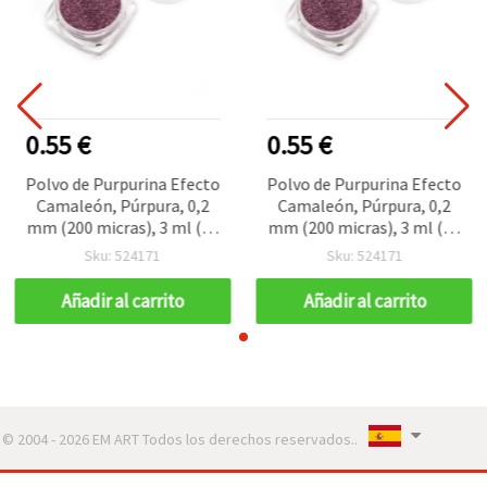
0.55 €
0.55 €
Polvo de Purpurina Efecto
Polvo de Purpurina Efecto
Camaleón, Púrpura, 0,2
Camaleón, Púrpura, 0,2
mm (200 micras), 3 ml (~3
mm (200 micras), 3 ml (~3
g) para manualidades
g) para manualidades
Sku: 524171
Sku: 524171
Añadir al carrito
Añadir al carrito
© 2004 - 2026 EM ART Todos los derechos reservados..