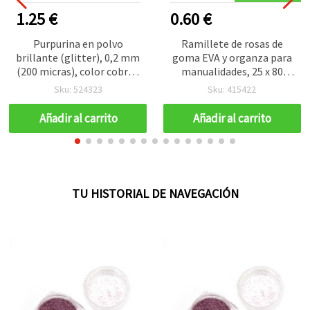
1.25 €
0.60 €
Purpurina en polvo
Ramillete de rosas de
brillante (glitter), 0,2 mm
goma EVA y organza para
(200 micras), color cobre -
manualidades, 25 x 80
15 ml (≈12 g)
mm, color champán - 12
Sku: 524323
Sku: 415422
uds
Añadir al carrito
Añadir al carrito
TU HISTORIAL DE NAVEGACIÓN