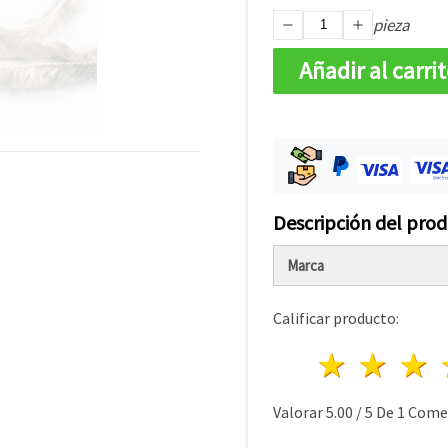
pieza
Añadir al carri
Descripción del pro
Marca
Calificar producto:
1 estre
2 es
Valorar
5.00
/
5
De
1
Comen