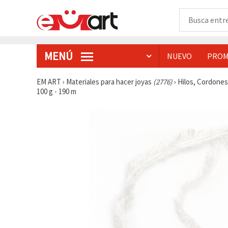
MENÚ
NUEVO
PROM
EM ART
›
Materiales para hacer joyas
(2776)
›
Hilos, Cordone
100 g - 190 m