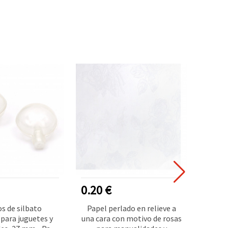
0.20 €
2.60
os de silbato
Papel perlado en relieve a
Set
 para juguetes y
una cara con motivo de rosas
modela