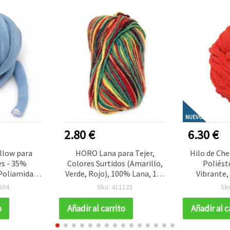
NUEVO
2.80 €
6.30 €
llow para
HORO Lana para Tejer,
Hilo de Che
s - 35%
Colores Surtidos (Amarillo,
Poliést
Poliamida;
Verde, Rojo), 100% Lana, 100
Vibrante,
 Fibras de
g - 130 m, para Ropa,
aprox. 240
504
Sku: 411121
Sk
- 25 m ~ 500
Bisutería y Accesorios
para T
Amigurumis
o
Añadir al carrito
Añadir al c
Decorac