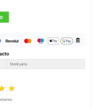
to
ducto
Stenli yarns
lla
trellas
3 estrellas
4 estrellas
5 estrellas
tarios.