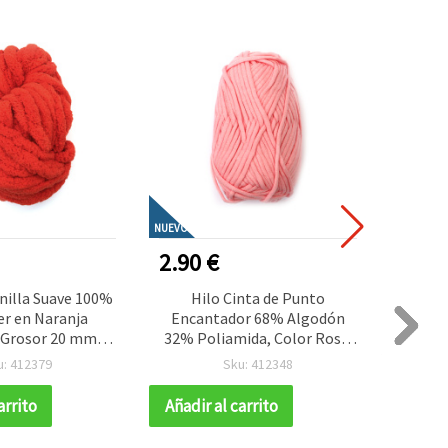
NUEVO
NUEVO
2.90 €
2.50
nilla Suave 100%
Hilo Cinta de Punto
Hilo d
er en Naranja
Encantador 68% Algodón
Claro 
 Grosor 20 mm,
32% Poliamida, Color Rosa,
– Idea
 g × 25 m – Ideal
50 g – Para Tejer y
y Manu
u: 412379
Sku: 412348
ejer Mantas,
Manualidades DIY
, Manualidades y
arrito
Añadir al carrito
Añadir
ión del Hogar