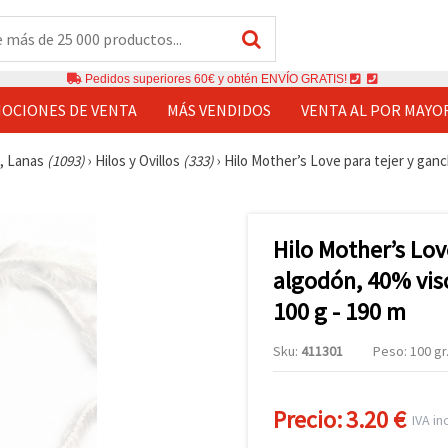
Pedidos superiores 60€ y obtén ENVÍO GRATIS!
OCIONES DE VENTA
MÁS VENDIDOS
VENTA AL POR MAYO
s, Lanas
(1093)
›
Hilos y Ovillos
(333)
›
Hilo Mother’s Love para tejer y ganc
Hilo Mother’s Lov
algodón, 40% visc
100 g - 190 m
Sku:
411301
Peso: 100 gr
Precio:
3.20 €
IVA inc