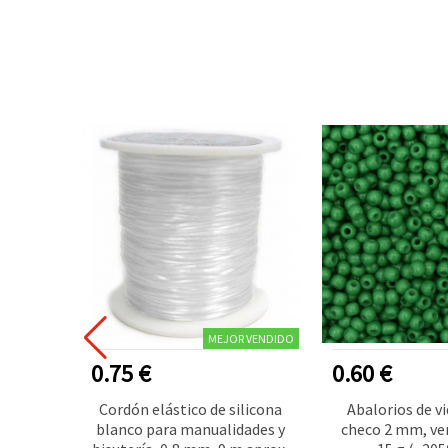
MEJOR VENDIDO
0.75 €
0.60 €
caradas,
Cordón elástico de silicona
Abalorios de vi
ge, 3
blanco para manualidades y
checo 2 mm, ve