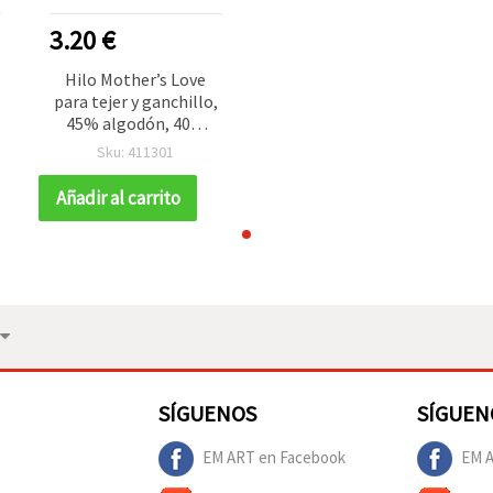
3.20 €
Hilo Mother’s Love
para tejer y ganchillo,
45% algodón, 40%
viscosa, 15% poliéster,
Sku: 411301
0
color crudo, 100 g - 190
m
Añadir al carrito
SÍGUENOS
SÍGUEN
EM ART en Facebook
EM A