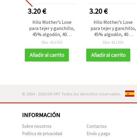
3.20 €
3.20 €
Hilo Mother’s Love
Hilo Mother’s Love
para tejer y ganchillo,
para tejer y ganchillo,
45% algodón, 40%
45% algodón, 40%
viscosa, 15% poliéster,
viscosa, 15% poliéster,
Sku: 411301
Sku: 411301
color crudo, 100 g - 190
color crudo, 100 g - 19
m
m
Añadir al carrito
Añadir al carrito
© 2004 - 2026 EM ART Todos los derechos reservados..
INFORMACIÓN
Sobre nosotros
Contactos
Política de privacidad
Envío y pago