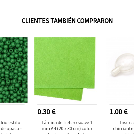
CLIENTES TAMBIÉN COMPRARON
0.30 €
1.00 €
drio estilo
Lámina de fieltro suave 1
Insert
rde opaco -
mm A4 (20 x 30 cm) color
chirriante