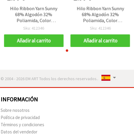
Hilo Ribbon Yarn Sunny
Hilo Ribbon Yarn Sunny
68% Algodón 32%
68% Algodón 32%
Poliamida, Color
Poliamida, Color
Amarillo, 50 g – Para Tejer
Amarillo, 50 g – Para Tejer
Sku: 412346
Sku: 412346
y Manualidades DIY
y Manualidades DIY
Añadir al carrito
Añadir al carrito
© 2004 - 2026 EM ART Todos los derechos reservados..
INFORMACIÓN
Sobre nosotros
Política de privacidad
Términos y condiciones
Datos del vendedor