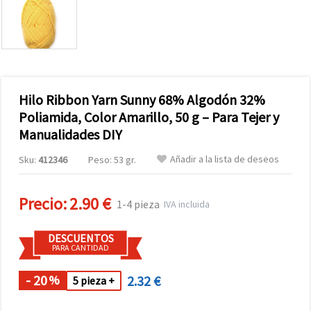
Hilo Ribbon Yarn Sunny 68% Algodón 32%
Poliamida, Color Amarillo, 50 g – Para Tejer y
Manualidades DIY
Añadir a la lista de deseos
Sku:
412346
Peso: 53 gr.
Precio:
2.90 €
1-4 pieza
IVA incluida
DESCUENTOS
PARA CANTIDAD
- 20
2.32 €
%
5 pieza +