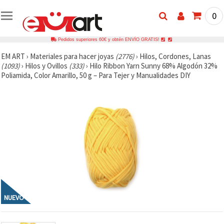
0
Pedidos superiores 60€ y obtén ENVÍO GRATIS!
EM ART
›
Materiales para hacer joyas
(2776)
›
Hilos, Cordones, Lanas
(1093)
›
Hilos y Ovillos
(333)
›
Hilo Ribbon Yarn Sunny 68% Algodón 32%
Poliamida, Color Amarillo, 50 g – Para Tejer y Manualidades DIY
NUEVO