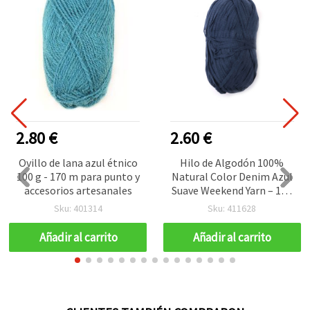
2.80 €
2.60 €
Ovillo de lana azul étnico
Hilo de Algodón 100%
100 g - 170 m para punto y
Natural Color Denim Azul
accesorios artesanales
Suave Weekend Yarn – 100
g (90 m) – Ideal para Tejer
Sku: 401314
Sku: 411628
y Ganchillo, Proyectos de
Verano
Añadir al carrito
Añadir al carrito