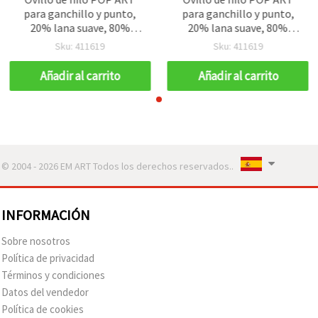
para ganchillo y punto,
para ganchillo y punto,
20% lana suave, 80%
20% lana suave, 80%
acrílico, multicolor
acrílico, multicolor
Sku: 411619
Sku: 411619
oscuro, 200 m - 100 g
oscuro, 200 m - 100 g
Añadir al carrito
Añadir al carrito
© 2004 - 2026 EM ART Todos los derechos reservados..
INFORMACIÓN
Sobre nosotros
Política de privacidad
Términos y condiciones
Datos del vendedor
Política de cookies