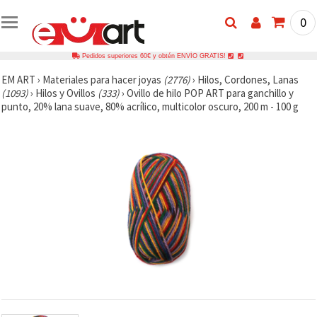
0
Pedidos superiores 60€ y obtén ENVÍO GRATIS!
EM ART
›
Materiales para hacer joyas
(2776)
›
Hilos, Cordones, Lanas
(1093)
›
Hilos y Ovillos
(333)
›
Ovillo de hilo POP ART para ganchillo y
punto, 20% lana suave, 80% acrílico, multicolor oscuro, 200 m - 100 g