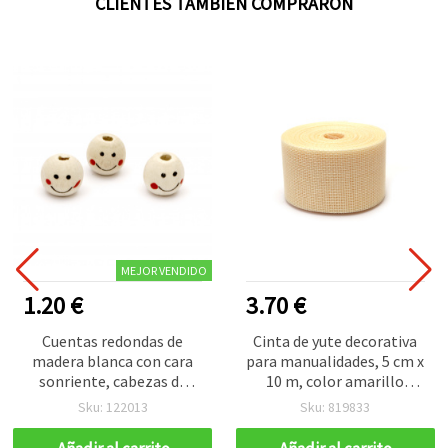
CLIENTES TAMBIÉN COMPRARON
MEJOR VENDIDO
1.20 €
3.70 €
Cuentas redondas de
Cinta de yute decorativa
madera blanca con cara
para manualidades, 5 cm x
sonriente, cabezas de
10 m, color amarillo
muñeca, 13x14 mm,
pálido
Sku: 122013
Sku: 819833
agujero: 4 mm - 50
unidades