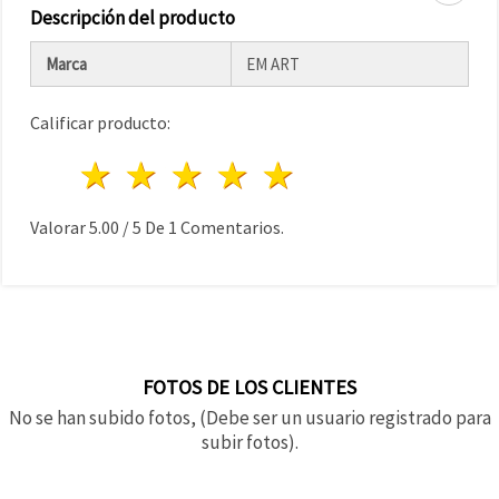
Descripción del producto
Marca
EM ART
Calificar producto:
1 estrella
2 estrellas
3 estrellas
4 estrellas
5 estrellas
Valorar
5.00
/
5
De
1
Comentarios.
FOTOS DE LOS CLIENTES
No se han subido fotos, (Debe ser un usuario registrado para
subir fotos).