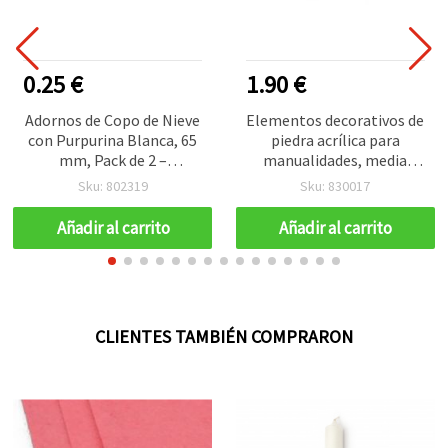
0.25 €
1.90 €
Adornos de Copo de Nieve
Elementos decorativos de
con Purpurina Blanca, 65
piedra acrílica para
mm, Pack de 2 –
manualidades, media
Decoración Navideña para
esfera, 7 x 3 mm, colores
Sku: 802319
Sku: 830017
Árbol de Navidad y
mixtos, aprox. 24 uds en
Apliques DIY de
caja
Añadir al carrito
Añadir al carrito
Manualidades,
Scrapbooking y Coronas
CLIENTES TAMBIÉN COMPRARON