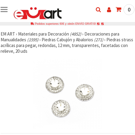
0
Pedidos superiores 60€ y obtén ENVÍO GRATIS!
EM ART
›
Materiales para Decoración
(4852)
›
Decoraciones para
Manualidades
(1595)
›
Piedras Cabujón y Abalorios
(271)
›
Piedras strass
acrílicas para pegar, redondas, 12 mm, transparentes, facetadas con
relieve, 20 uds