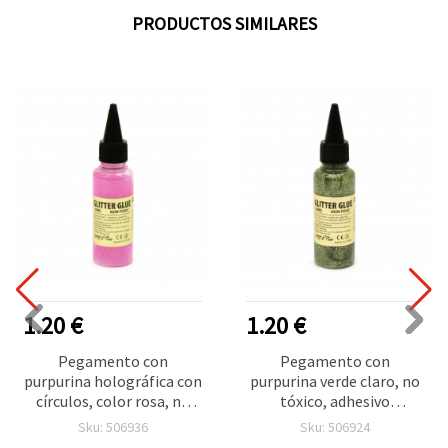
PRODUCTOS SIMILARES
1.20 €
1.20 €
Pegamento con
Pegamento con
purpurina holográfica con
purpurina verde claro, no
círculos, color rosa, no
tóxico, adhesivo
tóxico, 50 ml
decorativo para
Sku: 506936
Sku: 506924
manualidades DIY y