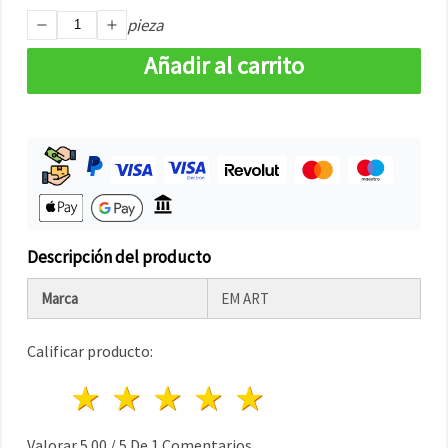
pieza
Añadir al carrito
Descripción del producto
Marca
EM ART
Calificar producto:
1 estrella
2 estrellas
3 estrellas
4 estrellas
5 estrellas
Valorar
5.00
/
5
De
1
Comentarios.