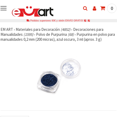
0
Pedidos superiores 60€ y obtén ENVÍO GRATIS!
EM ART
›
Materiales para Decoración
(4852)
›
Decoraciones para
Manualidades
(1595)
›
Polvo de Purpurina
(68)
›
Purpurina en polvo para
manualidades 0,2 mm (200 micras), azul oscuro, 3 ml (aprox. 3 g)