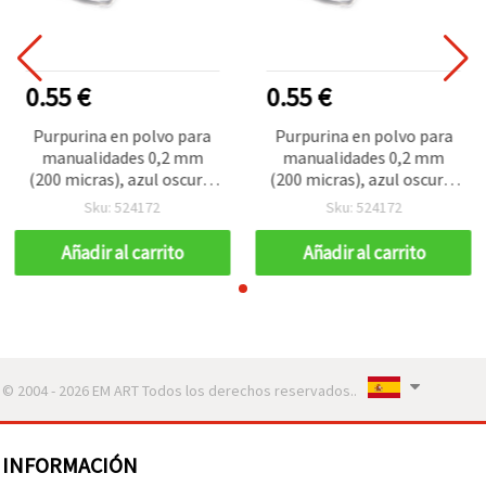
0.55 €
0.55 €
Purpurina en polvo para
Purpurina en polvo para
manualidades 0,2 mm
manualidades 0,2 mm
(200 micras), azul oscuro,
(200 micras), azul oscuro,
3 ml (aprox. 3 g)
3 ml (aprox. 3 g)
Sku: 524172
Sku: 524172
Añadir al carrito
Añadir al carrito
© 2004 - 2026 EM ART Todos los derechos reservados..
INFORMACIÓN