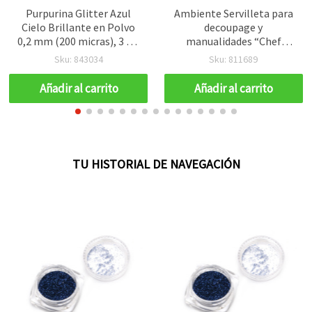
Purpurina Glitter Azul
Ambiente Servilleta para
Cielo Brillante en Polvo
decoupage y
0,2 mm (200 micras), 3 ml
manualidades “Chef
(aprox. 3 g) para
Blanco“, 3 capas, 33 x 33
Sku: 843034
Sku: 811689
manualidades
cm - 1 unidad
Añadir al carrito
Añadir al carrito
TU HISTORIAL DE NAVEGACIÓN