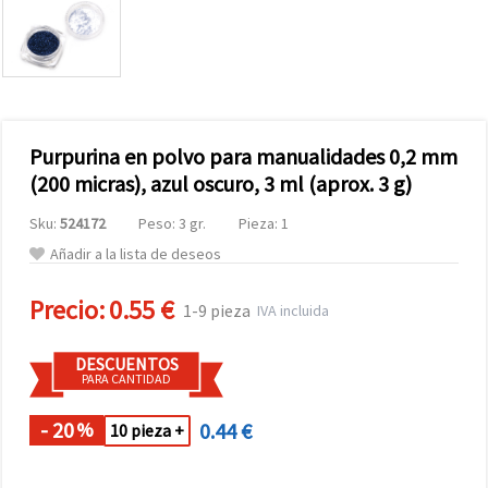
Purpurina en polvo para manualidades 0,2 mm
(200 micras), azul oscuro, 3 ml (aprox. 3 g)
Sku:
524172
Peso: 3 gr.
Pieza: 1
Añadir a la lista de deseos
Precio:
0.55 €
1-9 pieza
IVA incluida
DESCUENTOS
PARA CANTIDAD
- 20
0.44 €
%
10 pieza +