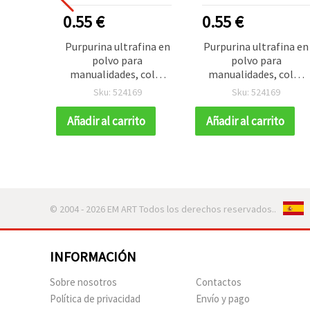
0.55 €
0.55 €
Purpurina ultrafina en
Purpurina ultrafina en
polvo para
polvo para
manualidades, color
manualidades, color
cobre, 0,2 mm (200
cobre, 0,2 mm (200
Sku: 524169
Sku: 524169
micras), 3 ml (~3 g)
micras), 3 ml (~3 g)
Añadir al carrito
Añadir al carrito
© 2004 - 2026 EM ART Todos los derechos reservados..
INFORMACIÓN
Sobre nosotros
Contactos
Política de privacidad
Envío y pago