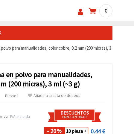
0
R
 polvo para manualidades, color cobre, 0,2 mm (200 micras), 3
na en polvo para manualidades,
mm (200 micras), 3 ml (~3 g)
Añadir a la lista de deseos
Pieza: 1
DESCUENTOS
pieza
IVA incluida
PARA CANTIDAD
- 20
0.44 €
%
10 pieza +