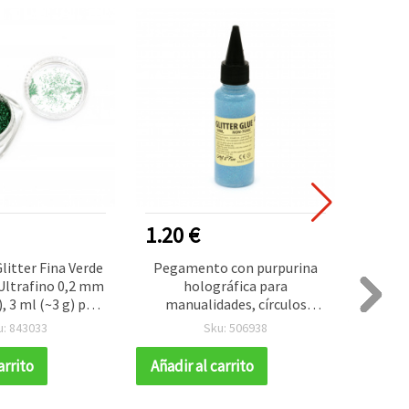
1.20 €
1.20
litter Fina Verde
Pegamento con purpurina
Pega
 Ultrafino 0,2 mm
holográfica para
con f
, 3 ml (~3 g) para
manualidades, círculos
círc
des creativas y
azules, no tóxico, 50 ml
decor
u: 843033
Sku: 506938
ail art
arrito
Añadir al carrito
Añadir