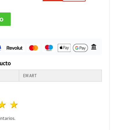
to
ducto
EM ART
lla
trellas
3 estrellas
4 estrellas
5 estrellas
tarios.