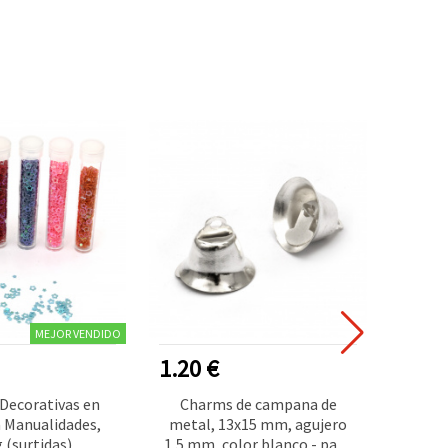
MEJOR VENDIDO
1.20 €
0.50
 Decorativas en
Charms de campana de
Iman
 Manualidades,
metal, 13x15 mm, agujero
pack
g (surtidas)
1,5 mm, color blanco - pack