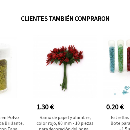
CLIENTES TAMBIÉN COMPRARON
1.30 €
0.20 €
a en Polvo
Ramo de papel y alambre,
Estrellas
a Brillante,
color rojo, 80 mm - 10 piezas
Bote para
 con Tapa
para decoración del hogar,
~1,5 