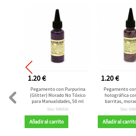
1.20 €
1.20 €
urina
Pegamento con Purpurina
Pegamento con
ales y
(Glitter) Morado No Tóxico
holográfica con
ado, no
para Manualidades, 50 ml
barritas, mora
 para
Ideal para man
Sku: 506920
Sku: 506
50 ml
artesaní
Añadir al carrito
Añadir al carrit