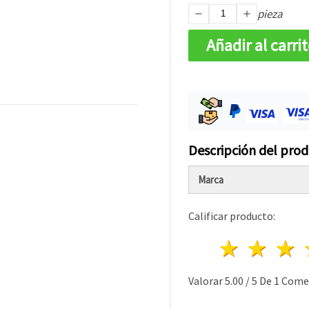
pieza
Añadir al carri
Descripción del pro
Marca
Calificar producto:
1 estre
2 es
Valorar
5.00
/
5
De
1
Comen