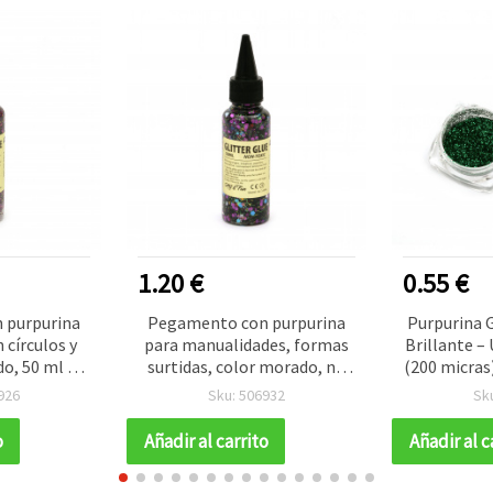
1.20 €
0.55 €
 purpurina
Pegamento con purpurina
Purpurina G
 círculos y
para manualidades, formas
Brillante –
do, 50 ml –
surtidas, color morado, no
(200 micras)
ualidades y
tóxico, 50 ml
manualida
926
Sku: 506932
Sk
a DIY
n
o
Añadir al carrito
Añadir al c