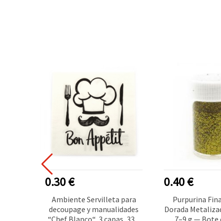
0.30 €
0.40 €
 para
Ambiente Servilleta para
Purpurina Fin
m (200
decoupage y manualidades
Dorada Metalizad
, 3 ml
“Chef Blanco“, 3 capas, 33 x
7–9 g — Bote