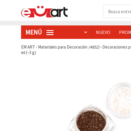
MENÚ
NUEVO
PROM
EM ART
›
Materiales para Decoración
(4852)
›
Decoraciones p
ml (~3 g)