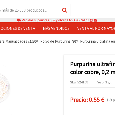
Pedidos superiores 60€ y obtén ENVÍO GRATIS!
OCIONES DE VENTA
MÁS VENDIDOS
VENTA AL POR MAYO
ara Manualidades
(1595)
›
Polvo de Purpurina
(68)
›
Purpurina ultrafina en
Purpurina ultrafi
color cobre, 0,2 
Sku:
524169
Peso: 3 gr.
Precio:
0.55 €
1-9 