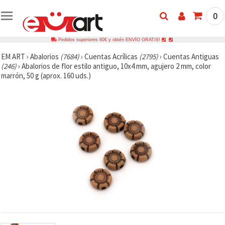
0
Pedidos superiores 60€ y obtén ENVÍO GRATIS!
EM ART
›
Abalorios
(7684)
›
Cuentas Acrílicas
(2795)
›
Cuentas Antiguas
(246)
›
Abalorios de flor estilo antiguo, 10x4 mm, agujero 2 mm, color
marrón, 50 g (aprox. 160 uds.)