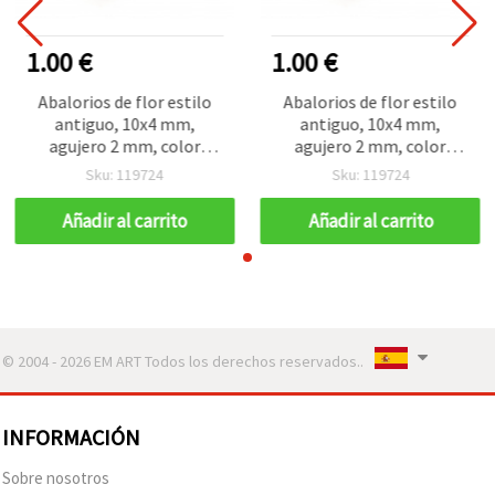
1.00 €
1.00 €
Abalorios de flor estilo
Abalorios de flor estilo
antiguo, 10x4 mm,
antiguo, 10x4 mm,
agujero 2 mm, color
agujero 2 mm, color
marrón, 50 g (aprox. 160
marrón, 50 g (aprox. 160
Sku: 119724
Sku: 119724
uds.)
uds.)
Añadir al carrito
Añadir al carrito
© 2004 - 2026 EM ART Todos los derechos reservados..
INFORMACIÓN
Sobre nosotros