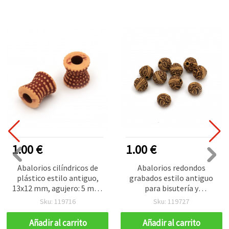
1.00 €
1.00 €
Abalorios cilíndricos de
Abalorios redondos
plástico estilo antiguo,
grabados estilo antiguo
13x12 mm, agujero: 5 mm,
para bisutería y
naranja, 50 g (~64 uds)
manualidades, motivo
Sku: 119716
Sku: 119727
floral, 10x10 mm, agujero
2,5 mm, marrón, 50 g (≈90
Añadir al carrito
Añadir al carrito
uds.)