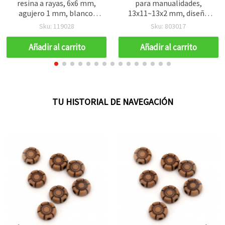
resina a rayas, 6x6 mm,
para manualidades,
agujero 1 mm, blanco,
13x11~13x2 mm, diseño
verde y rojo - 20 piezas
delicado de corte láser –
Sku: 119028
Sku: 803017
20 piezas
Añadir al carrito
Añadir al carrito
TU HISTORIAL DE NAVEGACIÓN