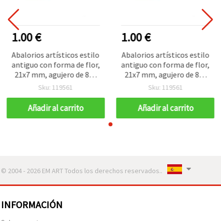
1.00 €
1.00 €
Abalorios artísticos estilo
Abalorios artísticos estilo
antiguo con forma de flor,
antiguo con forma de flor,
21x7 mm, agujero de 8x2
21x7 mm, agujero de 8x2
mm, marrón - 50 g (~45
mm, marrón - 50 g (~45
Sku: 119561
Sku: 119561
uds) para manualidades y
uds) para manualidades y
bisutería
bisutería
Añadir al carrito
Añadir al carrito
© 2004 - 2026 EM ART Todos los derechos reservados..
INFORMACIÓN