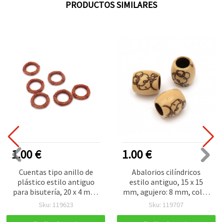
PRODUCTOS SIMILARES
1.00 €
1.00 €
Cuentas tipo anillo de
Abalorios cilíndricos
plástico estilo antiguo
estilo antiguo, 15 x 15
para bisutería, 20 x 4 mm,
mm, agujero: 8 mm, color
agujero 12,5 mm, marrón
marrón, 50 g (~31 uds)
Sku: 119623
Sku: 119707
– 50 g (aprox. 60 uds)