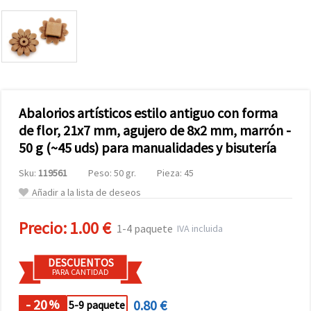
Abalorios artísticos estilo antiguo con forma
de flor, 21x7 mm, agujero de 8x2 mm, marrón -
50 g (~45 uds) para manualidades y bisutería
Sku:
119561
Peso: 50 gr.
Pieza: 45
Añadir a la lista de deseos
Precio:
1.00 €
1-4 paquete
IVA incluida
DESCUENTOS
PARA CANTIDAD
- 20
0.80 €
%
5-9 paquete