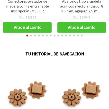
Conectores ovalados de
Abalorios tipo arandela
madera con la entrañable
acrílicos efecto antiguo, 8
inscripción «MEJOR
x 5 mm, agujero 2,5 mm,
MADRE», 27×13×2 mm,
marrón, 50 g (aprox. 160
Sku: 122828
Sku: 119645
agujero de 2,5 mm – Pack
uds)
de 10 piezas para
Añadir al carrito
Añadir al carrito
bisutería y regalos DIY
creativos
TU HISTORIAL DE NAVEGACIÓN