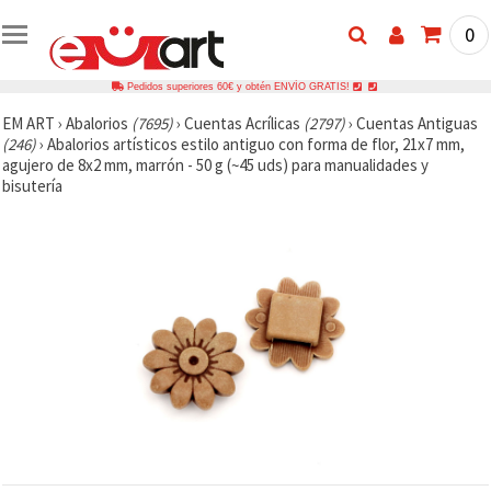
0
Pedidos superiores 60€ y obtén ENVÍO GRATIS!
EM ART
›
Abalorios
(7695)
›
Cuentas Acrílicas
(2797)
›
Cuentas Antiguas
(246)
›
Abalorios artísticos estilo antiguo con forma de flor, 21x7 mm,
agujero de 8x2 mm, marrón - 50 g (~45 uds) para manualidades y
bisutería