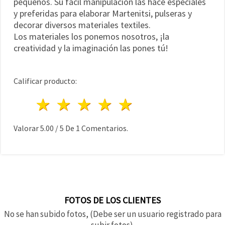
pequeños. Su fácil manipulación las hace especiales
y preferidas para elaborar Martenitsi, pulseras y
decorar diversos materiales textiles.
Los materiales los ponemos nosotros, ¡la
creatividad y la imaginación las pones tú!
Calificar producto:
1 estrella
2 estrellas
3 estrellas
4 estrellas
5 estrellas
Valorar
5.00
/
5
De
1
Comentarios.
FOTOS DE LOS CLIENTES
No se han subido fotos, (Debe ser un usuario registrado para
subir fotos).