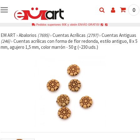
0
Pedidos superiores 60€ y obtén ENVÍO GRATIS!
EM ART
›
Abalorios
(7695)
›
Cuentas Acrílicas
(2797)
›
Cuentas Antiguas
(246)
›
Cuentas acrílicas con forma de flor redonda, estilo antiguo, 8 x 5
mm, agujero 1,5 mm, color marrón - 50 g (~230 uds.)