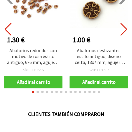
1.30 €
1.00 €
Abalorios redondos con
Abalorios deslizantes
motivo de rosa estilo
estilo antiguo, diseño
antiguo, 6x6 mm, agujero:
celta, 18x7 mm, agujero
1,5 mm, marrón, 50 g
2,5x8,5 mm, marrón - 50 g
Sku: 119656
Sku: 119717
(aprox. 560 uds.)
(aprox. 67 uds.)
Añadir al carrito
Añadir al carrito
CLIENTES TAMBIÉN COMPRARON