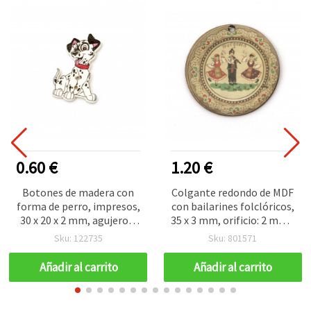
0.60 €
1.20 €
Botones de madera con
Colgante redondo de MDF
forma de perro, impresos,
con bailarines folclóricos,
30 x 20 x 2 mm, agujero 1
35 x 3 mm, orificio: 2 mm -
mm – 10 unidades,
10 piezas
Sku: 122735
Sku: 801571
diseños surtidos para
manualidades
Añadir al carrito
Añadir al carrito