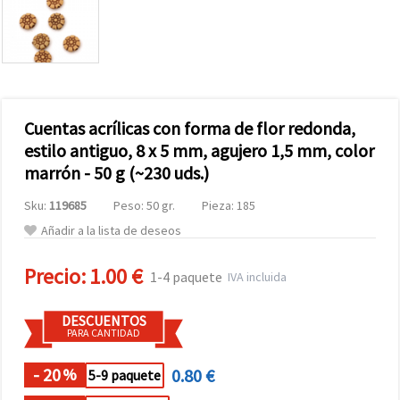
Cuentas acrílicas con forma de flor redonda,
estilo antiguo, 8 x 5 mm, agujero 1,5 mm, color
marrón - 50 g (~230 uds.)
Sku:
119685
Peso: 50 gr.
Pieza: 185
Añadir a la lista de deseos
Precio:
1.00 €
1-4 paquete
IVA incluida
DESCUENTOS
PARA CANTIDAD
- 20
0.80 €
%
5-9 paquete