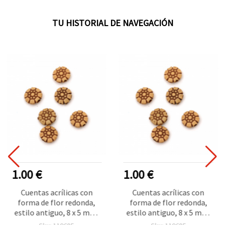
TU HISTORIAL DE NAVEGACIÓN
1.00 €
1.00 €
Cuentas acrílicas con
Cuentas acrílicas con
forma de flor redonda,
forma de flor redonda,
estilo antiguo, 8 x 5 mm,
estilo antiguo, 8 x 5 mm,
agujero 1,5 mm, color
agujero 1,5 mm, color