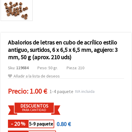
Abalorios de letras en cubo de acrílico estilo
antiguo, surtidos, 6 x 6,5 x 6,5 mm, agujero: 3
mm, 50 g (aprox. 210 uds)
Sku:
119684
Peso: 50 gr.
Pieza: 210
Añadir a la lista de deseos
Precio:
1.00 €
1-4 paquete
IVA incluida
DESCUENTOS
PARA CANTIDAD
- 20
0.80 €
%
5-9 paquete