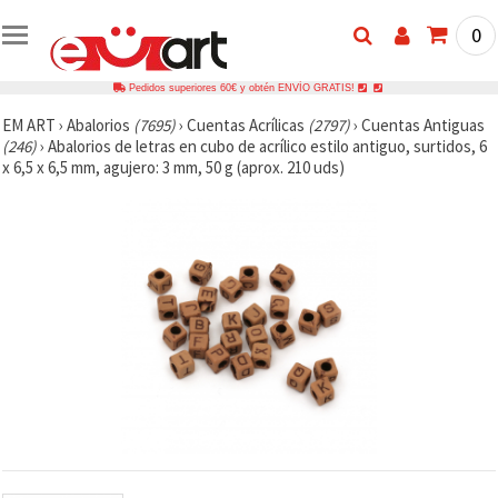
0
Pedidos superiores 60€ y obtén ENVÍO GRATIS!
EM ART
›
Abalorios
(7695)
›
Cuentas Acrílicas
(2797)
›
Cuentas Antiguas
(246)
›
Abalorios de letras en cubo de acrílico estilo antiguo, surtidos, 6
x 6,5 x 6,5 mm, agujero: 3 mm, 50 g (aprox. 210 uds)