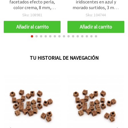
facetados efecto perla,
iridiscentes en azul y
color crema, 8 mm,
morado surtidos, 3 mm,
agujero 2 mm - 20 g (~90
50 g – efecto nacarado
Sku: 108981
Sku: 104744
uds)
para bisutería y
decoración
Añadir al carrito
Añadir al carrito
TU HISTORIAL DE NAVEGACIÓN