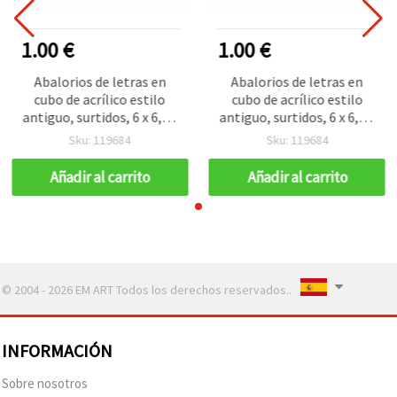
1.00 €
1.00 €
Abalorios de letras en
Abalorios de letras en
cubo de acrílico estilo
cubo de acrílico estilo
antiguo, surtidos, 6 x 6,5 x
antiguo, surtidos, 6 x 6,5 x
6,5 mm, agujero: 3 mm, 50
6,5 mm, agujero: 3 mm, 50
Sku: 119684
Sku: 119684
g (aprox. 210 uds)
g (aprox. 210 uds)
Añadir al carrito
Añadir al carrito
© 2004 - 2026 EM ART Todos los derechos reservados..
INFORMACIÓN
Sobre nosotros