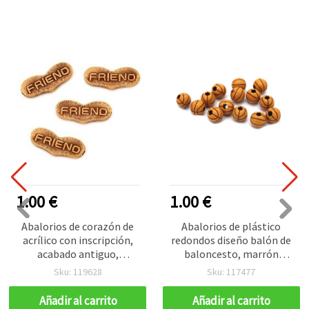
1.00 €
1.00 €
Abalorios de corazón de
Abalorios de plástico
acrílico con inscripción,
redondos diseño balón de
acabado antiguo,
baloncesto, marrón
24,5×10×4 mm, agujero 2
antiguo, 11x11 mm,
Sku: 119628
Sku: 117477
mm, marrón, 50 g (~55
agujero 3,5 mm – 50 g
uds.)
(~65 uds)
Añadir al carrito
Añadir al carrito