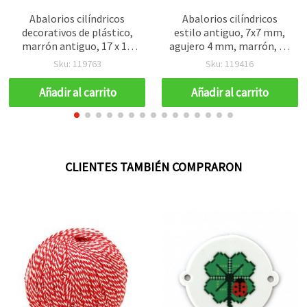
Abalorios cilíndricos
Abalorios cilíndricos
decorativos de plástico,
estilo antiguo, 7x7 mm,
marrón antiguo, 17 x 10
agujero 4 mm, marrón, 50
mm, agujero 6 mm
g (~157 uds), para
Sku: 119763
Sku: 119416
(agujero grande), 50 g
manualidades y bisutería
(~75 uds), para bisutería,
Añadir al carrito
Añadir al carrito
macramé y decoraciones
étnicas/boho
CLIENTES TAMBIÉN COMPRARON