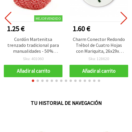
MEJOR VENDIDO
1.25 €
1.60 €
Cordón Martenitsa
Charm Conector Redondo
trenzado tradicional para
Trébol de Cuatro Hojas
manualidades - 50%
con Mariquita, 26x29x2
acrílico, 50% poliéster -
mm, Orificio: 2 mm – 10
Sku: 401060
Sku: 128620
50 g / 170 m
piezas
Añadir al carrito
Añadir al carrito
TU HISTORIAL DE NAVEGACIÓN