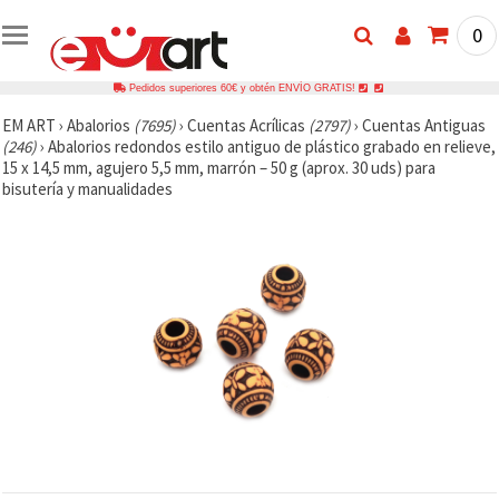
0
Pedidos superiores 60€ y obtén ENVÍO GRATIS!
EM ART
›
Abalorios
(7695)
›
Cuentas Acrílicas
(2797)
›
Cuentas Antiguas
(246)
›
Abalorios redondos estilo antiguo de plástico grabado en relieve,
15 x 14,5 mm, agujero 5,5 mm, marrón – 50 g (aprox. 30 uds) para
bisutería y manualidades