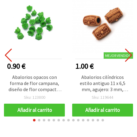
MEJOR VENDIDO
0.90 €
1.00 €
Abalorios opacos con
Abalorios cilíndricos
forma de flor campana,
estilo antiguo 11 x 6,5
diseño de flor compacta,
mm, agujero: 3 mm,
10x7 mm, agujero: 1 mm,
marrón - 50 g (~140 uds)
Sku: 123800
Sku: 119644
verde – 20 g (~80 uds)
Añadir al carrito
Añadir al carrito