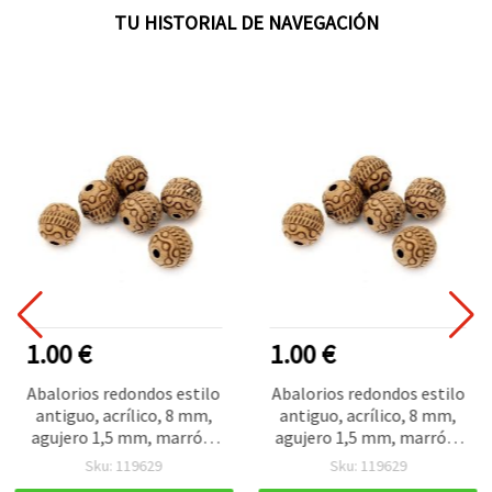
TU HISTORIAL DE NAVEGACIÓN
1.00 €
1.00 €
Abalorios redondos estilo
Abalorios redondos estilo
antiguo, acrílico, 8 mm,
antiguo, acrílico, 8 mm,
agujero 1,5 mm, marrón,
agujero 1,5 mm, marrón,
50 g (~140 uds.)
50 g (~140 uds.)
Sku: 119629
Sku: 119629