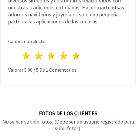
diversos símbolos y costumbres relacionados con
nuestras tradiciones cotidianas. Hacer martenitsas,
adornos navideños y joyería es solo una pequeña
parte de las aplicaciones de las cuentas.
Calificar producto:
1 estrella
2 estrellas
3 estrellas
4 estrellas
5 estrellas
Valorar
5.00
/
5
De
1
Comentarios.
FOTOS DE LOS CLIENTES
No se han subido fotos, (Debe ser un usuario registrado para
subir fotos).