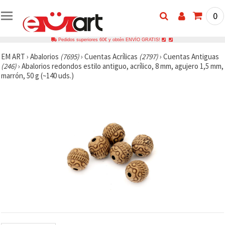
0
Pedidos superiores 60€ y obtén ENVÍO GRATIS!
EM ART
›
Abalorios
(7695)
›
Cuentas Acrílicas
(2797)
›
Cuentas Antiguas
(246)
›
Abalorios redondos estilo antiguo, acrílico, 8 mm, agujero 1,5 mm,
marrón, 50 g (~140 uds.)