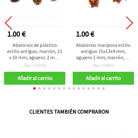
1.00 €
1.00 €
Abalorios de plástico
Abalorios mariposa estilo
estilo antiguo, marrón, 11
antiguo 15x13x4 mm,
x 10 mm, agujero: 2 mm,
agujero 1 mm, marrón, 50
para bisutería y
g (~108 uds)
Sku: 119720
Sku: 119452
manualidades DIY, 50 g
(~110 uds)
Añadir al carrito
Añadir al carrito
CLIENTES TAMBIÉN COMPRARON