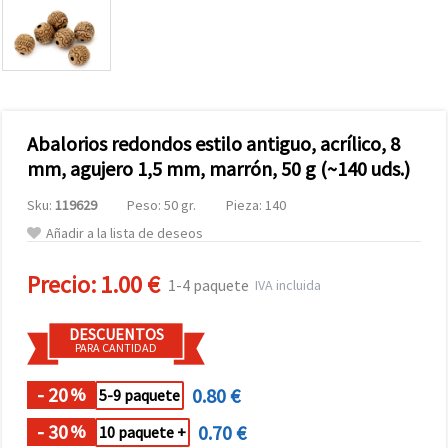
Abalorios redondos estilo antiguo, acrílico, 8
mm, agujero 1,5 mm, marrón, 50 g (~140 uds.)
Sku:
119629
Peso: 50 gr.
Pieza: 140
Añadir a la lista de deseos
Precio:
1.00 €
1-4 paquete
IVA incluida
DESCUENTOS
PARA CANTIDAD
- 20
0.80 €
%
5-9 paquete
- 30
0.70 €
%
10 paquete +