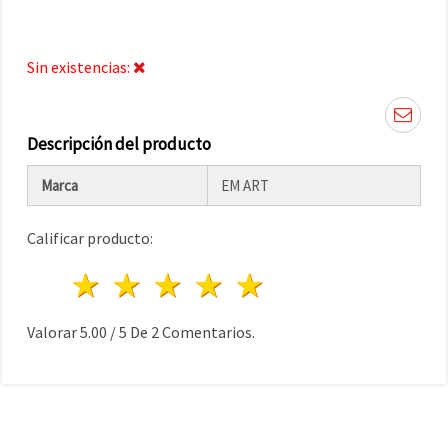
Sin existencias:
Descripción del producto
Marca
EM ART
Calificar producto:
1 estrella
2 estrellas
3 estrellas
4 estrellas
5 estrellas
Valorar
5.00
/
5
De
2
Comentarios.