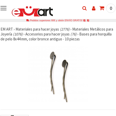
0
Pedidos superiores 60€ y obtén ENVÍO GRATIS!
EM ART
›
Materiales para hacer joyas
(2776)
›
Materiales Metálicos para
Joyería
(1076)
›
Accesorios para hacer joyas
(76)
›
Bases para horquilla
de pelo 8x44 mm, color bronce antiguo - 10 piezas