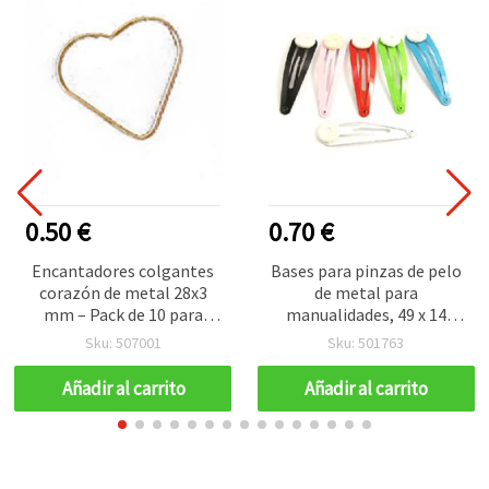
0.50 €
0.70 €
Encantadores colgantes
Bases para pinzas de pelo
corazón de metal 28x3
de metal para
mm – Pack de 10 para
manualidades, 49 x 14
bisutería creativa y
mm, colores mezclados -
Sku: 507001
Sku: 501763
manualidades románticas
10 uds
DIY
Añadir al carrito
Añadir al carrito