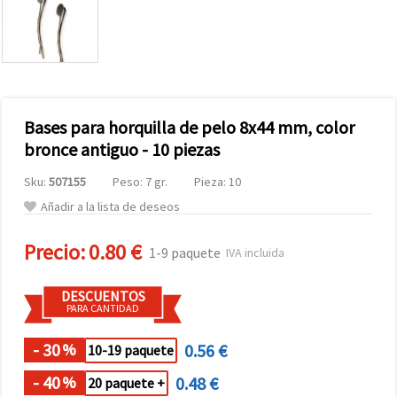
Bases para horquilla de pelo 8x44 mm, color
bronce antiguo - 10 piezas
Sku:
507155
Peso: 7 gr.
Pieza: 10
Añadir a la lista de deseos
Precio:
0.80 €
1-9 paquete
IVA incluida
DESCUENTOS
PARA CANTIDAD
- 30
0.56 €
%
10-19 paquete
- 40
0.48 €
%
20 paquete +