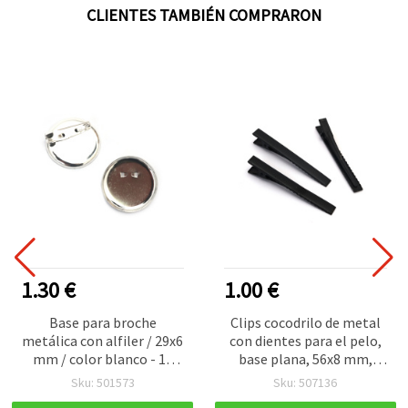
CLIENTES TAMBIÉN COMPRARON
1.30 €
1.00 €
Base para broche
Clips cocodrilo de metal
metálica con alfiler / 29x6
con dientes para el pelo,
mm / color blanco - 10
base plana, 56x8 mm,
piezas
negros – 10 unidades, para
Sku: 501573
Sku: 507136
manualidades y DIY