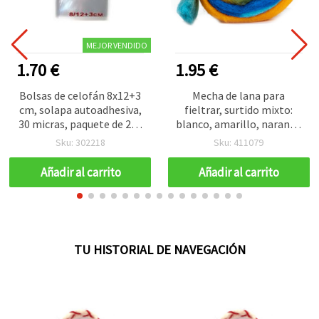
MEJOR VENDIDO
1.70 €
1.95 €
Bolsas de celofán 8x12+3
Mecha de lana para
cm, solapa autoadhesiva,
fieltrar, surtido mixto:
30 micras, paquete de 200
blanco, amarillo, naranja,
uds
verde, azul – 100% lana,
Sku: 302218
Sku: 411079
50 g, aprox. 1,8 m – para
fieltro con aguja, fieltro
Añadir al carrito
Añadir al carrito
húmedo, manualidades y
decoración
TU HISTORIAL DE NAVEGACIÓN