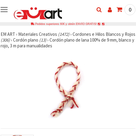
0
Pedidos superiores 60€ y obtén ENVÍO GRATIS!
EM ART
›
Materiales Creativos
(1472)
›
Cordones e Hilos Blancos y Rojos
(306)
›
Cordón plano
(13)
›
Cordón plano de lana 100% de 9 mm, blanco y
rojo, 3 m para manualidades