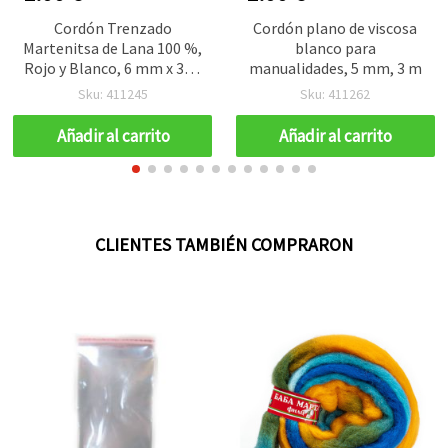
Cordón Trenzado
Cordón plano de viscosa
Martenitsa de Lana 100 %,
blanco para
Rojo y Blanco, 6 mm x 3 m
manualidades, 5 mm, 3 m
– Cordón Búlgaro
Sku: 411245
Sku: 411262
Tradicional para Pulseras
de Baba Marta, Borlas,
Añadir al carrito
Añadir al carrito
Bisutería y Manualidades
DIY
CLIENTES TAMBIÉN COMPRARON