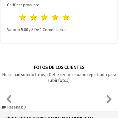
Calificar producto:
1 estrella
2 estrellas
3 estrellas
4 estrellas
5 estrellas
Valorar
5.00
/
5
De
1
Comentarios.
FOTOS DE LOS CLIENTES
No se han subido fotos, (Debe ser un usuario registrado para
subir fotos).
Reseñas:
0