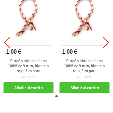
1.00 €
1.00 €
Cordón plano de lana
Cordón plano de lana
100% de 9 mm, blanco y
100% de 9 mm, blanco y
rojo, 3 m para
rojo, 3 m para
manualidades
manualidades
Sku: 411255
Sku: 411255
Añadir al carrito
Añadir al carrito