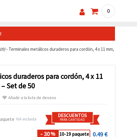
0
R
09)
›
Terminales metálicos duraderos para cordón, 4 x 11 mm,
cos duraderos para cordón, 4 x 11
 – Set de 50
Añadir a la lista de deseos
DESCUENTOS
paquete
IVA incluida
PARA CANTIDAD
- 30
0.49 €
%
10-19 paquete