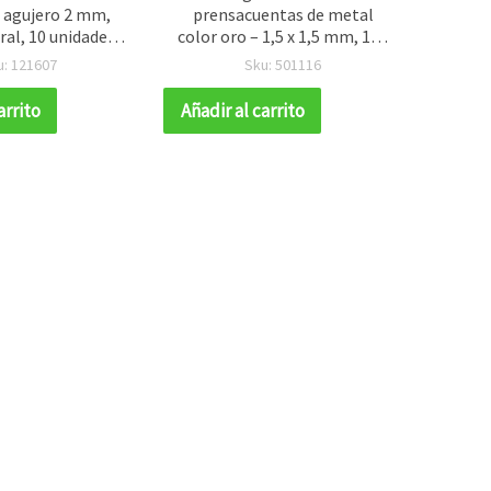
 agujero 2 mm,
prensacuentas de metal
r
ral, 10 unidades
color oro – 1,5 x 1,5 mm, 100
mult
anualidades,
piezas – Perfectas para
orifi
u: 121607
Sku: 501116
ooking y DIY
bisutería artesanal,
accesorios de moda y
arrito
Añadir al carrito
Añadir
proyectos DIY creativos