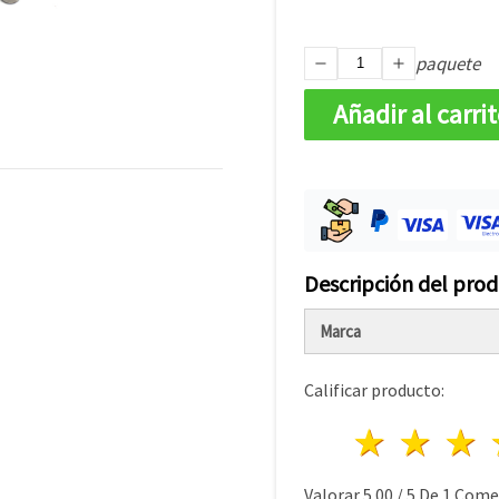
paquete
Añadir al carri
Descripción del pro
Marca
Calificar producto:
1 estre
2 es
Valorar
5.00
/
5
De
1
Comen