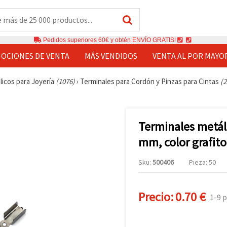
Pedidos superiores 60€ y obtén ENVÍO GRATIS!
OCIONES DE VENTA
MÁS VENDIDOS
VENTA AL POR MAYO
licos para Joyería
(1076)
›
Terminales para Cordón y Pinzas para Cintas
(2
Terminales metáli
mm, color grafito
Sku:
500406
Pieza: 50
Precio:
0.70 €
1-9 