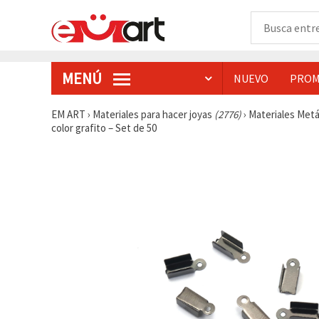
MENÚ
NUEVO
PROM
EM ART
›
Materiales para hacer joyas
(2776)
›
Materiales Metá
color grafito – Set de 50