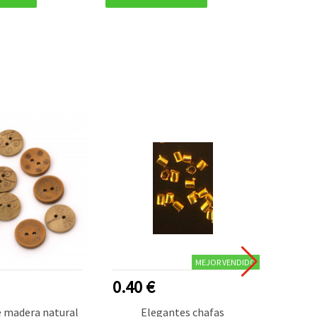
MEJOR VENDIDO
0.40 €
0.60
 madera natural
Elegantes chafas
B