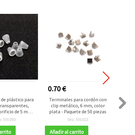
0.70 €
0.90
de plástico para
Terminales para cordón con
Termin
transparentes,
clip metálico, 6 mm, color
cordón
rificio de 5 mm -
plata - Paquete de 50 piezas
4,5 m
 de 20 uds
ton
u: 591050
Sku: 501023
arrito
Añadir al carrito
Añadir