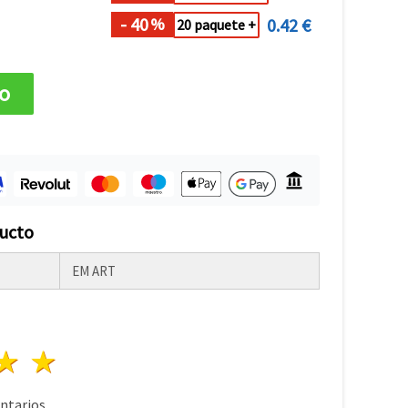
- 40
0.42 €
%
20 paquete +
to
ducto
EM ART
lla
trellas
3 estrellas
4 estrellas
5 estrellas
tarios.