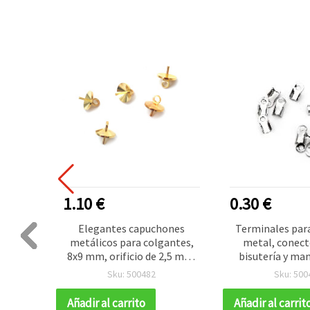
1.10 €
0.30 €
l para
Elegantes capuchones
Terminales par
 metal
metálicos para colgantes,
metal, conect
bronce
8x9 mm, orificio de 2,5 mm,
bisutería y ma
as
tono dorado – 10 piezas,
3x6 mm, color 
Sku: 500482
Sku: 500
ideal para joyería y bisutería
unidad
Añadir al carrito
Añadir al carrit