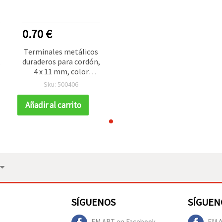
0.70 €
Terminales metálicos
,
duraderos para cordón,
4 x 11 mm, color
grafito – Set de 50
Sku: 500406
Añadir al carrito
SÍGUENOS
SÍGUEN
EM ART en Facebook
EM A