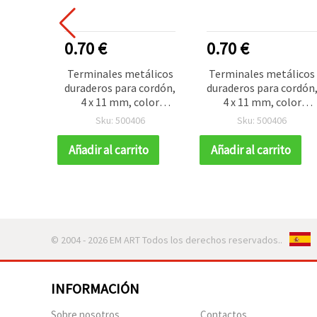
0.70 €
0.70 €
Terminales metálicos
Terminales metálicos
duraderos para cordón,
duraderos para cordón
4 x 11 mm, color
4 x 11 mm, color
grafito – Set de 50
grafito – Set de 50
Sku: 500406
Sku: 500406
Añadir al carrito
Añadir al carrito
© 2004 - 2026 EM ART Todos los derechos reservados..
INFORMACIÓN
Sobre nosotros
Contactos