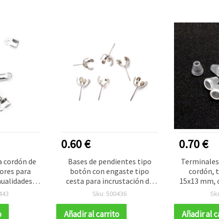
0.60 €
0.70 €
a cordón de
Bases de pendientes tipo
Terminales 
ores para
botón con engaste tipo
cordón, 
nualidades,
cesta para incrustación de
15x13 mm, o
blanco - 50
bisutería, 9 x 18 mm, color
Pack
443
Sku: 500436
Sk
es
plata - 10 piezas
o
Añadir al carrito
Añadir al c