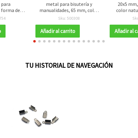
 para
metal para bisutería y
20x5 mm,
 forma de
manualidades, 65 mm, color
color natu
x25x2 mm,
grafito, 10 g (aprox. 45 uds.)
para m
754
Sku: 500308
Sk
olores MIX -
scrapb
zas
o
Añadir al carrito
Añadir al c
TU HISTORIAL DE NAVEGACIÓN