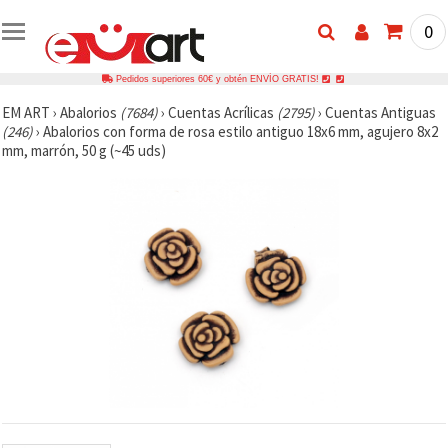
0
Pedidos superiores 60€ y obtén ENVÍO GRATIS!
EM ART
›
Abalorios
(7684)
›
Cuentas Acrílicas
(2795)
›
Cuentas Antiguas
(246)
›
Abalorios con forma de rosa estilo antiguo 18x6 mm, agujero 8x2
mm, marrón, 50 g (~45 uds)