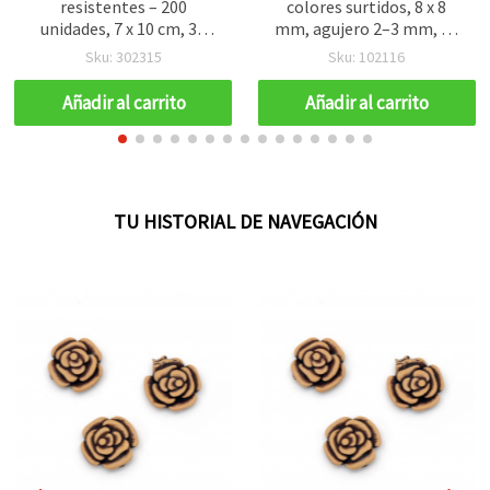
resistentes – 200
colores surtidos, 8 x 8
unidades, 7 x 10 cm, 30
mm, agujero 2–3 mm, 20
micras – Perfectas para
g (~65 uds.)
Sku: 302315
Sku: 102116
envolver regalos,
manualidades y
Añadir al carrito
Añadir al carrito
empaquetado creativo
TU HISTORIAL DE NAVEGACIÓN