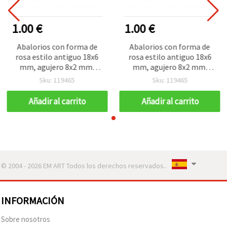
1.00 €
1.00 €
Abalorios con forma de
Abalorios con forma de
rosa estilo antiguo 18x6
rosa estilo antiguo 18x6
mm, agujero 8x2 mm,
mm, agujero 8x2 mm,
marrón, 50 g (~45 uds)
marrón, 50 g (~45 uds)
Sku: 119465
Sku: 119465
Añadir al carrito
Añadir al carrito
© 2004 - 2026 EM ART Todos los derechos reservados..
INFORMACIÓN
Sobre nosotros