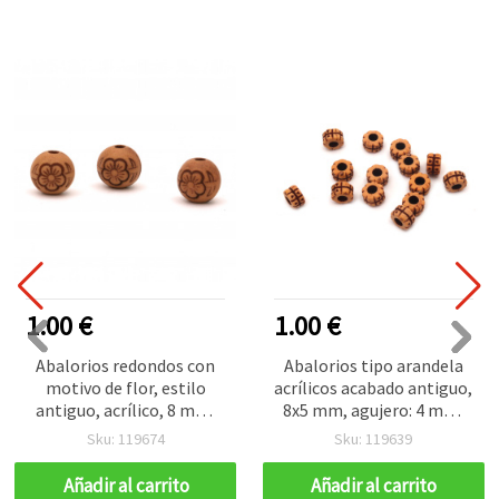
1.00 €
1.00 €
Abalorios redondos con
Abalorios tipo arandela
motivo de flor, estilo
acrílicos acabado antiguo,
antiguo, acrílico, 8 mm,
8x5 mm, agujero: 4 mm,
agujero 2 mm, marrón –
marrón, 50 g (~150 uds)
Sku: 119674
Sku: 119639
50 g (~135 uds)
Añadir al carrito
Añadir al carrito