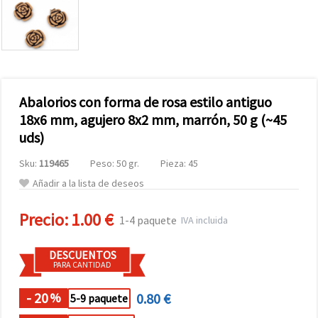
Abalorios con forma de rosa estilo antiguo
18x6 mm, agujero 8x2 mm, marrón, 50 g (~45
uds)
Sku:
119465
Peso: 50 gr.
Pieza: 45
Añadir a la lista de deseos
Precio:
1.00 €
1-4 paquete
IVA incluida
DESCUENTOS
PARA CANTIDAD
- 20
0.80 €
%
5-9 paquete