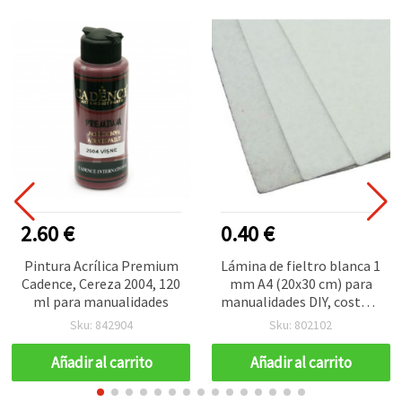
2.60 €
0.40 €
Pintura Acrílica Premium
Lámina de fieltro blanca 1
Cadence, Cereza 2004, 120
mm A4 (20x30 cm) para
ml para manualidades
manualidades DIY, costura
y decoración - 1 unidad
Sku: 842904
Sku: 802102
Añadir al carrito
Añadir al carrito