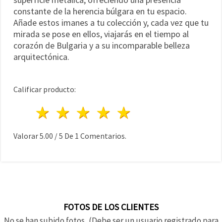
constante de la herencia búlgara en tu espacio.
Añade estos imanes a tu colección y, cada vez que tu
mirada se pose en ellos, viajarás en el tiempo al
corazón de Bulgaria y a su incomparable belleza
arquitectónica.
Calificar producto:
1 estrella
2 estrellas
3 estrellas
4 estrellas
5 estrellas
Valorar
5.00
/
5
De
1
Comentarios.
FOTOS DE LOS CLIENTES
No se han subido fotos, (Debe ser un usuario registrado para