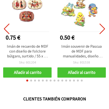
0.75 €
0.50 €
Imán de recuerdo de MDF
Imán souvenir de Pascua
con diseño de folclore
de MDF para
búlgaro, surtido / 55 x 75
manualidades, diseños
mm
mezclados, 75~60 x 50
Sku: 601204
Sku: 801538
mm
Añadir al carrito
Añadir al carrito
CLIENTES TAMBIÉN COMPRARON