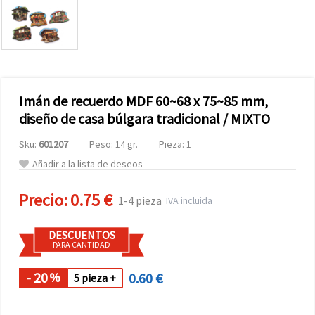
Imán de recuerdo MDF 60~68 x 75~85 mm,
diseño de casa búlgara tradicional / MIXTO
Sku:
601207
Peso: 14 gr.
Pieza: 1
Añadir a la lista de deseos
Precio:
0.75 €
1-4 pieza
IVA incluida
DESCUENTOS
PARA CANTIDAD
- 20
0.60 €
%
5 pieza +