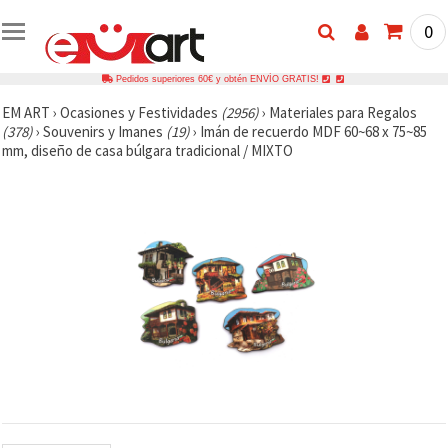
0
Pedidos superiores 60€ y obtén ENVÍO GRATIS!
EM ART
›
Ocasiones y Festividades
(2956)
›
Materiales para Regalos
(378)
›
Souvenirs y Imanes
(19)
›
Imán de recuerdo MDF 60~68 x 75~85
mm, diseño de casa búlgara tradicional / MIXTO