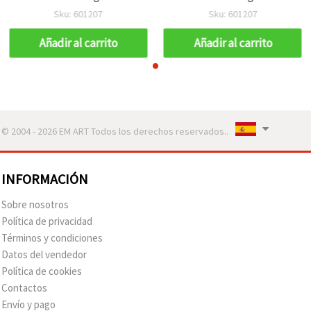
tradicional / MIXTO
tradicional / MIXTO
Sku: 601207
Sku: 601207
Añadir al carrito
Añadir al carrito
© 2004 - 2026 EM ART Todos los derechos reservados..
INFORMACIÓN
Sobre nosotros
Política de privacidad
Términos y condiciones
Datos del vendedor
Política de cookies
Contactos
Envío y pago