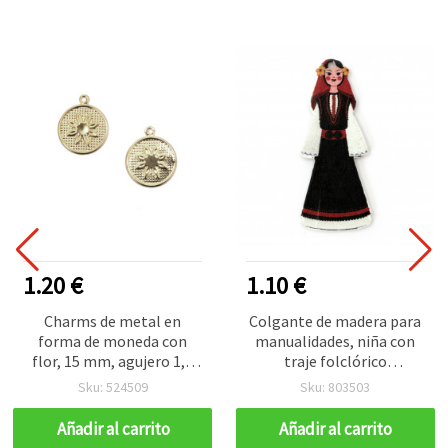
1.20 €
1.10 €
Charms de metal en
Colgante de madera para
forma de moneda con
manualidades, niña con
flor, 15 mm, agujero 1,5
traje folclórico
mm, color plata - 50 uds.
tradicional, 48x20x2 mm,
Sku: 524509
Sku: 803503
orificio: 1,5 mm - 10 uds
Añadir al carrito
Añadir al carrito