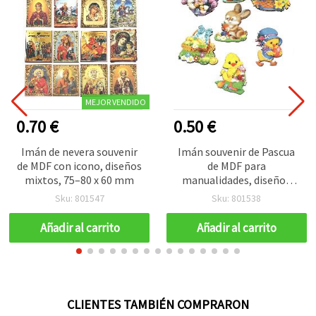
MEJOR VENDIDO
0.70 €
0.50 €
Imán de nevera souvenir
Imán souvenir de Pascua
de MDF con icono, diseños
de MDF para
mixtos, 75–80 x 60 mm
manualidades, diseños
mezclados, 75~60 x 50
Sku: 801547
Sku: 801538
mm
Añadir al carrito
Añadir al carrito
CLIENTES TAMBIÉN COMPRARON