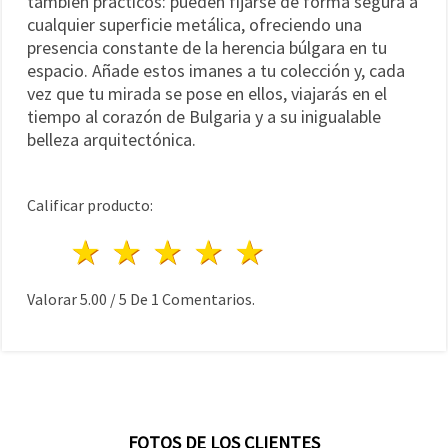
también prácticos: pueden fijarse de forma segura a
cualquier superficie metálica, ofreciendo una
presencia constante de la herencia búlgara en tu
espacio. Añade estos imanes a tu colección y, cada
vez que tu mirada se pose en ellos, viajarás en el
tiempo al corazón de Bulgaria y a su inigualable
belleza arquitectónica.
Calificar producto:
1 estrella
2 estrellas
3 estrellas
4 estrellas
5 estrellas
Valorar
5.00
/
5
De
1
Comentarios.
FOTOS DE LOS CLIENTES