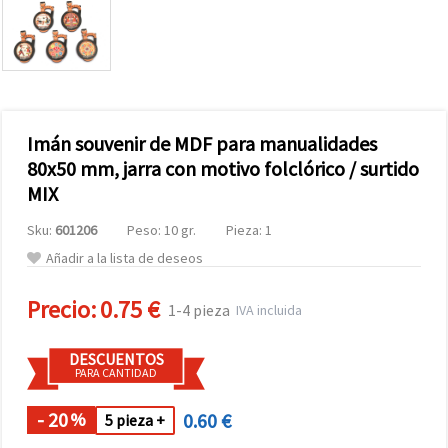
Imán souvenir de MDF para manualidades
80x50 mm, jarra con motivo folclórico / surtido
MIX
Sku:
601206
Peso: 10 gr.
Pieza: 1
Añadir a la lista de deseos
Precio:
0.75 €
1-4 pieza
IVA incluida
DESCUENTOS
PARA CANTIDAD
- 20
0.60 €
%
5 pieza +