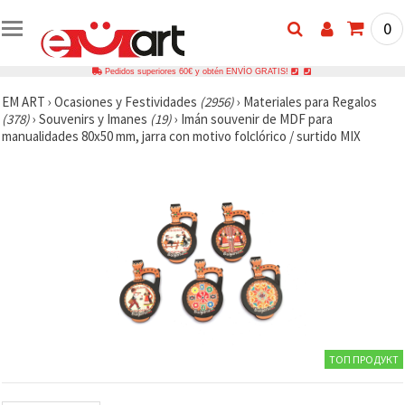
0
Pedidos superiores 60€ y obtén ENVÍO GRATIS!
EM ART
›
Ocasiones y Festividades
(2956)
›
Materiales para Regalos
(378)
›
Souvenirs y Imanes
(19)
›
Imán souvenir de MDF para
manualidades 80x50 mm, jarra con motivo folclórico / surtido MIX
ТОП ПРОДУКТ