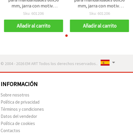
mm, jarra con motivo
mm, jarra con motivo
folclórico / surtido MIX
folclórico / surtido MIX
Sku: 601206
Sku: 601206
Añadir al carrito
Añadir al carrito
© 2004 - 2026 EM ART Todos los derechos reservados..
INFORMACIÓN
Sobre nosotros
Política de privacidad
Términos y condiciones
Datos del vendedor
Política de cookies
Contactos