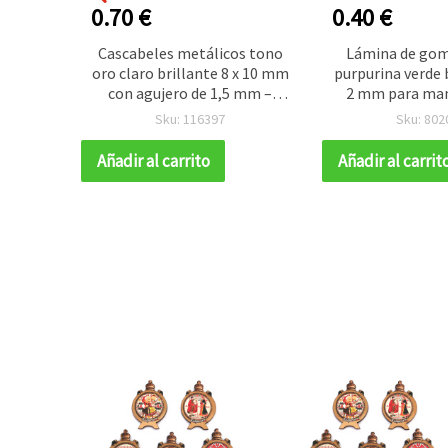
0.70 €
0.40 €
efecto
Cascabeles metálicos tono
Lámina de gom
(20x30
oro claro brillante 8 x 10 mm
purpurina verde b
king y
con agujero de 1,5 mm –
2 mm para man
Pack de 50 para
Sku: 116397
Sku: 802
manualidades festivas,
decoración navideña y
Añadir al carrito
Añadir al carrit
proyectos creativos DIY