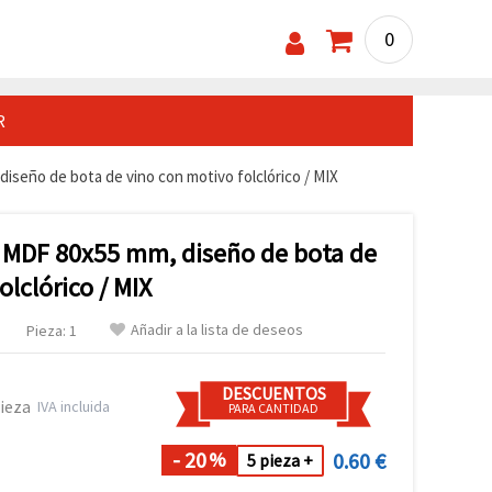
0
R
iseño de bota de vino con motivo folclórico / MIX
 MDF 80x55 mm, diseño de bota de
olclórico / MIX
Añadir a la lista de deseos
Pieza: 1
DESCUENTOS
pieza
IVA incluida
PARA CANTIDAD
- 20
0.60 €
%
5 pieza +