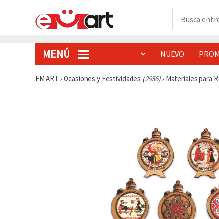
MENÚ
NUEVO
PROM
EM ART
›
Ocasiones y Festividades
(2956)
›
Materiales para 