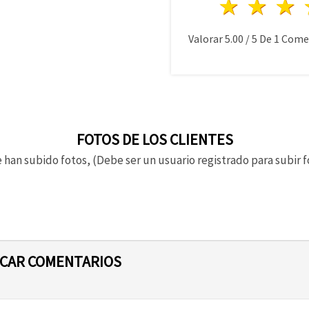
1 estre
2 es
Valorar
5.00
/
5
De
1
Comen
FOTOS DE LOS CLIENTES
 han subido fotos, (Debe ser un usuario registrado para subir f
ICAR COMENTARIOS