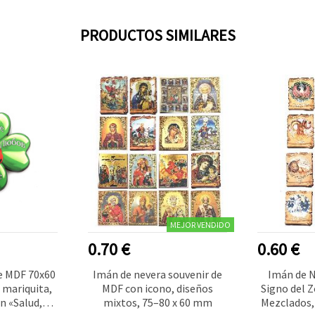
PRODUCTOS SIMILARES
MEJOR VENDIDO
0.70 €
0.60 €
e MDF 70x60
Imán de nevera souvenir de
Imán de N
 mariquita,
MDF con icono, diseños
Signo del Z
n «Salud,
mixtos, 75–80 x 60 mm
Mezclados,