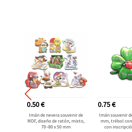
0.50 €
0.75 €
MDF con
Imán de nevera souvenir de
Imán souvenir d
lgaro,
MDF, diseño de ratón, mixto,
mm, trébol con
 mm
70~80 x 50 mm
con inscripció