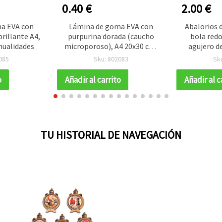
0.40 €
2.00 €
a EVA con
Lámina de goma EVA con
Abalorios d
rillante A4,
purpurina dorada (caucho
bola red
ualidades
microporoso), A4 20x30 cm,
agujero d
1,5 mm, para manualidades y
verde y ro
085
Sku: 802083
Sk
decoración
o
Añadir al carrito
Añadir al c
TU HISTORIAL DE NAVEGACIÓN