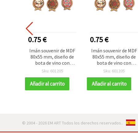
0.75 €
0.75 €
Imán souvenir de MDF
Imán souvenir de MDF
80x55 mm, diseño de
80x55 mm, diseño de
bota de vino con
bota de vino con
motivo folclórico / MIX
motivo folclórico / MI
Sku: 601205
Sku: 601205
Añadir al carrito
Añadir al carrito
© 2004 - 2026 EM ART Todos los derechos reservados..