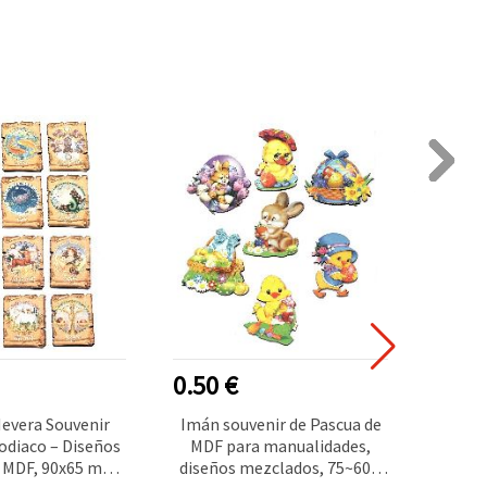
0.50 €
1.25
evera Souvenir
Imán souvenir de Pascua de
Disc
odiaco – Diseños
MDF para manualidades,
(DM
 MDF, 90x65 mm,
diseños mezclados, 75~60 x
Mar