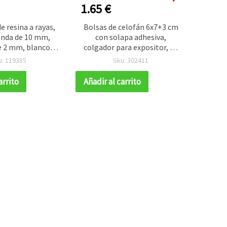
1.65 €
0.40
e resina a rayas,
Bolsas de celofán 6x7+3 cm
Lámi
onda de 10 mm,
con solapa adhesiva,
purpu
e 2 mm, blanco,
colgador para expositor, 30
A
jo - 50 unidades
micras – Pack de 200 uds
manua
u: 119385
Sku: 302411
arrito
Añadir al carrito
Añadir