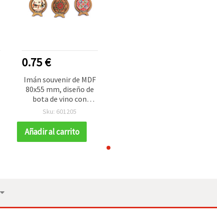
0.75 €
Imán souvenir de MDF
80x55 mm, diseño de
bota de vino con
X
motivo folclórico / MIX
Sku: 601205
Añadir al carrito