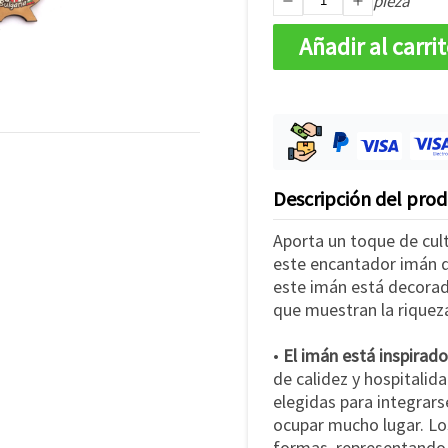
pieza
Añadir al carri
Descripción del pro
Aporta un toque de cult
este encantador imán d
este imán está decorad
que muestran la riqueza
•
El imán está inspirado 
de calidez y hospitali
elegidas para integrars
ocupar mucho lugar. Lo
formas, representando 