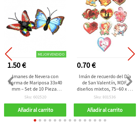
MEJOR VENDIDO
1.50 €
0.70 €
Imanes de Nevera con
Imán de recuerdo del Día
Forma de Mariposa 33x40
de San Valentín, MDF,
mm – Set de 10 Piezas
diseños mixtos, 75~60 x 50
Decorativas con Respaldo
mm, para manualidades
Sku: 602520
Sku: 801536
Magnético para Pizarra
Blanca, Taquilla,
Añadir al carrito
Añadir al carrito
Manualidades y
Decoración del Hogar