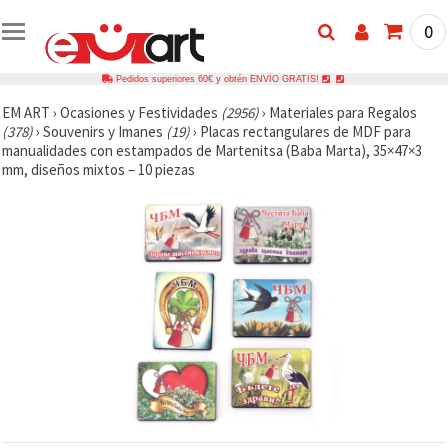
0
Pedidos superiores 60€ y obtén ENVÍO GRATIS!
EM ART
›
Ocasiones y Festividades
(2956)
›
Materiales para Regalos
(378)
›
Souvenirs y Imanes
(19)
›
Placas rectangulares de MDF para
manualidades con estampados de Martenitsa (Baba Marta), 35×47×3
mm, diseños mixtos – 10 piezas