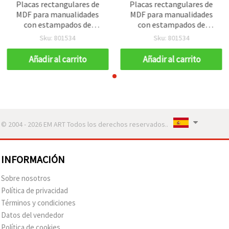
Placas rectangulares de
Placas rectangulares de
MDF para manualidades
MDF para manualidades
con estampados de
con estampados de
Martenitsa (Baba Marta),
Martenitsa (Baba Marta),
Sku: 801534
Sku: 801534
35×47×3 mm, diseños
35×47×3 mm, diseños
mixtos – 10 piezas
mixtos – 10 piezas
Añadir al carrito
Añadir al carrito
© 2004 - 2026 EM ART Todos los derechos reservados..
INFORMACIÓN
Sobre nosotros
Política de privacidad
Términos y condiciones
Datos del vendedor
Política de cookies