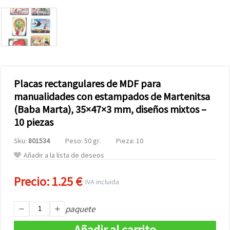
Placas rectangulares de MDF para
manualidades con estampados de Martenitsa
(Baba Marta), 35×47×3 mm, diseños mixtos –
10 piezas
Sku:
801534
Peso: 50 gr.
Pieza: 10
Añadir a la lista de deseos
Precio:
1.25 €
IVA incluida
paquete
Añadir al carrito