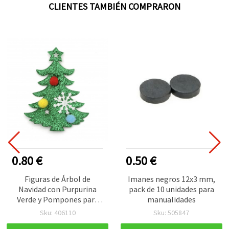
CLIENTES TAMBIÉN COMPRARON
0.80 €
0.50 €
Figuras de Árbol de
Imanes negros 12x3 mm,
Navidad con Purpurina
pack de 10 unidades para
Verde y Pompones para
manualidades
Manualidades, 80 x 75 mm
Sku: 406110
Sku: 505847
- Pack de 2