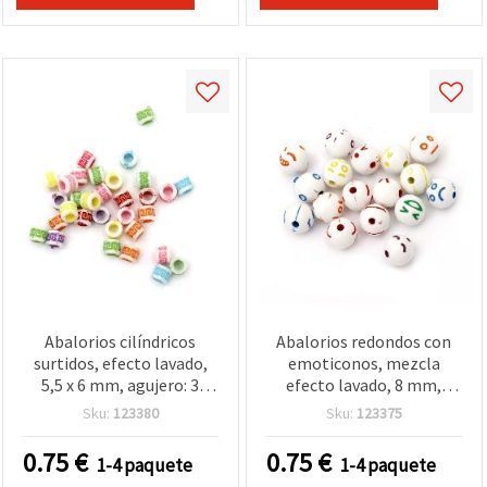
Abalorios cilíndricos
Abalorios redondos con
surtidos, efecto lavado,
emoticonos, mezcla
5,5 x 6 mm, agujero: 3
efecto lavado, 8 mm,
mm, 20 g (aprox. 170 uds.)
agujero 1 mm, 20 g (~70
Sku:
123380
Sku:
123375
uds)
0.75
€
0.75
€
1-4 paquete
1-4 paquete