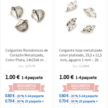
Colgantes Románticos de
Colgante hoja metalizado
Corazón Metalizado,
color plateado, 19,5 x 11,5
Color Plata, 14x15x6 mm,
mm, agujero 1 mm – 20 g
Orificio de 1 mm – 20 g
(~50 uds) para bisutería y
Sku:
137179
Sku:
113688
(~34 Piezas), Perfectos
manualidades
para Collares, Pulseras y
1.00
€
1.00
€
1-4 paquete
1-4 paquete
Proyectos DIY de Bisutería
y Manualidades
DESCUENTOS
DESCUENTOS
PARA CANTIDAD
PARA CANTIDAD
0.80 €
0.80 €
- 20 %
5-24 paquete
- 20 %
5-24 paquete
0.70 €
0.70 €
- 30 %
25 paquete +
- 30 %
25 paquete +