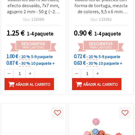
efecto desvaído, 7x7 mm,
forma de tortuga, mezcla
agujero 2 mm - 50 g (~230
de colores, 9,5 x 6 mm,
uds.)
agujero de 1 mm –
Sku:
123386
Sku:
123382
paquete de 50 g (aprox.
320 uds) para bisutería,
1.25
€
0.90
€
1-4 paquete
1-4 paquete
DIY y manualidades
infantiles
DESCUENTOS
DESCUENTOS
PARA CANTIDAD
PARA CANTIDAD
1.00 €
0.72 €
- 20 %
5-9 paquete
- 20 %
5-9 paquete
0.87 €
0.63 €
- 30 %
10 paquete +
- 30 %
10 paquete +
AÑADIR AL CARRITO
AÑADIR AL CARRITO