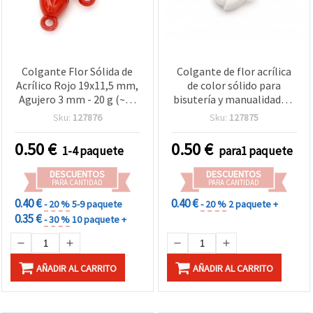
Colgante Flor Sólida de
Colgante de flor acrílica
Acrílico Rojo 19x11,5 mm,
de color sólido para
Agujero 3 mm - 20 g (~21
bisutería y manualidades,
uds)
19 x 11,5 mm, agujero: 3
Sku:
127876
Sku:
127875
mm, blanco, 20 g (~21
uds)
0.50
€
0.50
€
1-4 paquete
para1 paquete
DESCUENTOS
DESCUENTOS
PARA CANTIDAD
PARA CANTIDAD
0.40 €
0.40 €
- 20 %
5-9 paquete
- 20 %
2 paquete +
0.35 €
- 30 %
10 paquete +
AÑADIR AL CARRITO
AÑADIR AL CARRITO