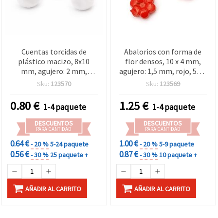
Cuentas torcidas de
Abalorios con forma de
plástico macizo, 8x10
flor densos, 10 x 4 mm,
mm, agujero: 2 mm,
agujero: 1,5 mm, rojo, 50 g
blanco - 20 g (~41 uds.)
(~150 uds), para
Sku:
123570
Sku:
123569
manualidades y bisutería
0.80
€
1.25
€
1-4 paquete
1-4 paquete
DESCUENTOS
DESCUENTOS
PARA CANTIDAD
PARA CANTIDAD
0.64 €
1.00 €
- 20 %
5-24 paquete
- 20 %
5-9 paquete
0.56 €
0.87 €
- 30 %
25 paquete +
- 30 %
10 paquete +
AÑADIR AL CARRITO
AÑADIR AL CARRITO