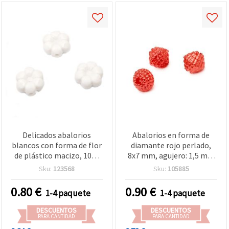
Delicados abalorios
Abalorios en forma de
blancos con forma de flor
diamante rojo perlado,
de plástico macizo, 10x4
8x7 mm, agujero: 1,5 mm
mm, agujero 1,5 mm – 20
– 20 g (~98 uds)
Sku:
123568
Sku:
105885
g (aprox. 60 uds),
perfectos para pulseras
0.80
€
0.90
€
1-4 paquete
1-4 paquete
elegantes y bisutería
creativa
DESCUENTOS
DESCUENTOS
PARA CANTIDAD
PARA CANTIDAD