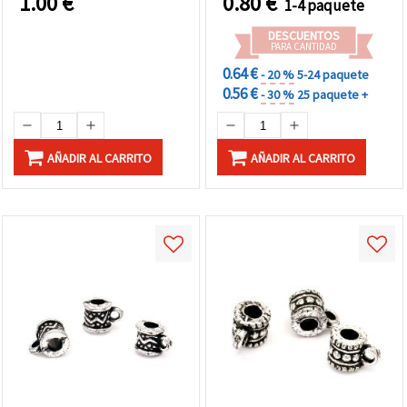
1.00
€
0.80
€
1-4 paquete
DESCUENTOS
PARA CANTIDAD
0.64 €
- 20 %
5-24 paquete
0.56 €
- 30 %
25 paquete +
AÑADIR AL CARRITO
AÑADIR AL CARRITO