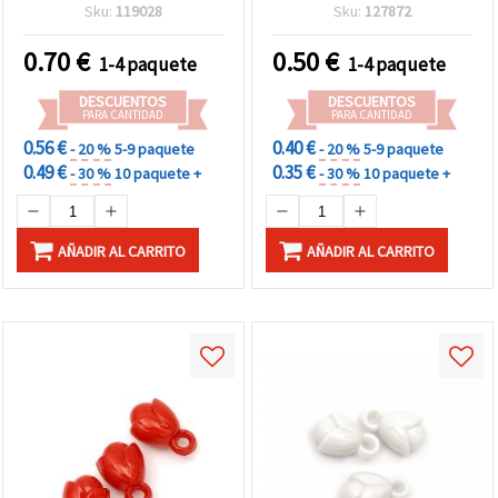
verde y rojo - 20 piezas
sombrero 12x9 mm,
Sku:
119028
Sku:
127872
agujero 2 mm, blanco – 20
g (~33 uds)
0.70
€
0.50
€
1-4 paquete
1-4 paquete
DESCUENTOS
DESCUENTOS
PARA CANTIDAD
PARA CANTIDAD
0.56 €
0.40 €
- 20 %
5-9 paquete
- 20 %
5-9 paquete
0.49 €
0.35 €
- 30 %
10 paquete +
- 30 %
10 paquete +
AÑADIR AL CARRITO
AÑADIR AL CARRITO