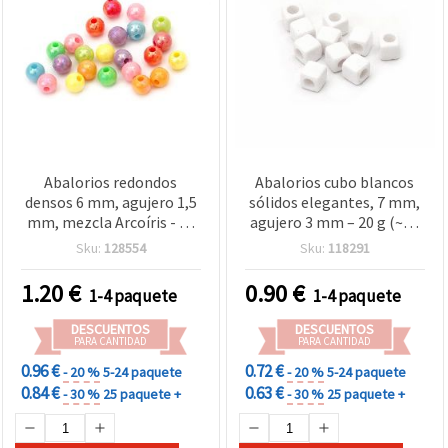
Abalorios redondos
Abalorios cubo blancos
densos 6 mm, agujero 1,5
sólidos elegantes, 7 mm,
mm, mezcla Arcoíris - 50
agujero 3 mm – 20 g (~70
g ~ 500 uds
uds), perfectos para
Sku:
128554
Sku:
118291
pulseras modernas y
bisutería creativa
1.20
€
0.90
€
1-4 paquete
1-4 paquete
DESCUENTOS
DESCUENTOS
PARA CANTIDAD
PARA CANTIDAD
0.96 €
0.72 €
- 20 %
5-24 paquete
- 20 %
5-24 paquete
0.84 €
0.63 €
- 30 %
25 paquete +
- 30 %
25 paquete +