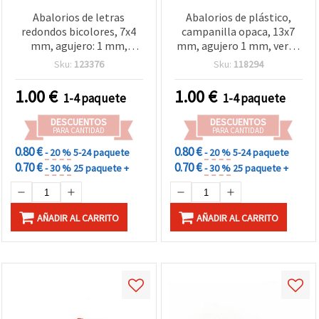
Abalorios de letras
Abalorios de plástico,
redondos bicolores, 7x4
campanilla opaca, 13x7
mm, agujero: 1 mm,
mm, agujero 1 mm, verde
colores surtidos, 20 g
– 20 g (~75 uds), para
Sku:
123376
Sku:
118294
(aprox. 140 uds)
bisutería y manualidades:
pulseras, collares,
1.00
€
1.00
€
1-4 paquete
1-4 paquete
pendientes y decoración
DESCUENTOS
DESCUENTOS
PARA CANTIDAD
PARA CANTIDAD
0.80 €
0.80 €
- 20 %
5-24 paquete
- 20 %
5-24 paquete
0.70 €
0.70 €
- 30 %
25 paquete +
- 30 %
25 paquete +
AÑADIR AL CARRITO
AÑADIR AL CARRITO