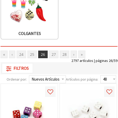
COLGANTES
«
‹
24
25
26
27
28
›
»
2797 artículos | páginas 26/59
FILTROS
Ordenar por:
Artículos por página: