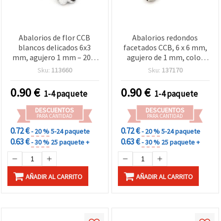
Abalorios de flor CCB
Abalorios redondos
blancos delicados 6x3
facetados CCB, 6 x 6 mm,
mm, agujero 1 mm – 20 g
agujero de 1 mm, color
(aprox. 350 uds), ideales
plata efecto espejo
Sku:
113660
Sku:
137170
para bisutería elegante y
(acabado metalizado), 20
manualidades
g (~200 uds.)
0.90
€
0.90
€
1-4 paquete
1-4 paquete
DESCUENTOS
DESCUENTOS
PARA CANTIDAD
PARA CANTIDAD
0.72 €
0.72 €
- 20 %
5-24 paquete
- 20 %
5-24 paquete
0.63 €
0.63 €
- 30 %
25 paquete +
- 30 %
25 paquete +
AÑADIR AL CARRITO
AÑADIR AL CARRITO