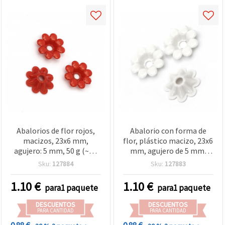
Abalorios de flor rojos,
Abalorio con forma de
macizos, 23x6 mm,
flor, plástico macizo, 23x6
agujero: 5 mm, 50 g (~75
mm, agujero de 5 mm,
uds)
blanco — 50 g (aprox. 75
Sku:
127884
Sku:
127883
uds.), para manualidades,
martenitsa, pulseras,
1.10
€
1.10
€
para1 paquete
para1 paquete
bisutería y decoración
DESCUENTOS
DESCUENTOS
PARA CANTIDAD
PARA CANTIDAD