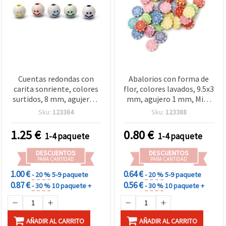
Cuentas redondas con
Abalorios con forma de
carita sonriente, colores
flor, colores lavados, 9.5x3
surtidos, 8 mm, agujero 2
mm, agujero 1 mm, Mix -
mm, 50 g (aprox. 190 uds)
50 g ~140 piezas
Sku:
123384
Sku:
123388
1.25
€
0.80
€
1-4 paquete
1-4 paquete
DESCUENTOS
DESCUENTOS
PARA CANTIDAD
PARA CANTIDAD
1.00 €
0.64 €
- 20 %
5-9 paquete
- 20 %
5-9 paquete
0.87 €
0.56 €
- 30 %
10 paquete +
- 30 %
10 paquete +
AÑADIR AL CARRITO
AÑADIR AL CARRITO