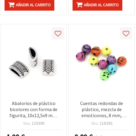
AÑADIR AL CARRITO
AÑADIR AL CARRITO
Abalorios de plástico
Cuentas redondas de
bicolores con forma de
plástico, mezcla de
figurita, 10x12,5x9 mm,
emoticonos, 8 mm,
orificio: 13 mm, blanco y
agujero 2,5 mm, 20 g (~78
Sku:
123390
Sku:
118292
negro - 50 g (~53 uds)
uds.)