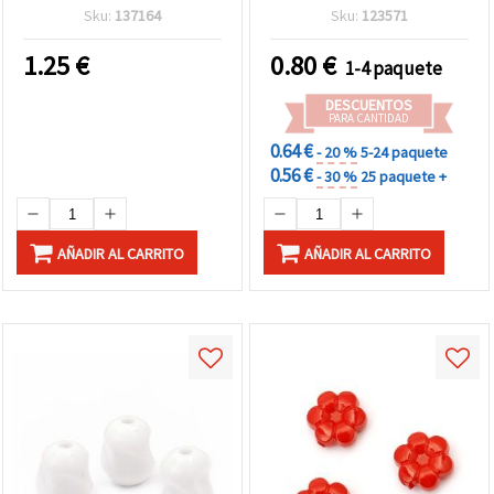
agujero 5 mm, 50 g
rojo - 20 g (aprox. 41 uds)
Sku:
137164
Sku:
123571
1.25
€
0.80
€
1-4 paquete
DESCUENTOS
PARA CANTIDAD
0.64 €
- 20 %
5-24 paquete
0.56 €
- 30 %
25 paquete +
AÑADIR AL CARRITO
AÑADIR AL CARRITO