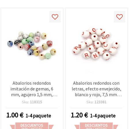
Abalorios redondos
Abalorios redondos con
imitación de gemas, 6
letras, efecto envejecido,
mm, agujero 1,5 mm,
blanco y rojo, 7,5 mm,
colores surtidos - 20 g
agujero: 1,5 mm, 50 g
Sku:
118315
Sku:
123381
(~200 uds)
(~175 uds.)
1.00
€
1.20
€
1-4 paquete
1-4 paquete
DESCUENTOS
DESCUENTOS
PARA CANTIDAD
PARA CANTIDAD