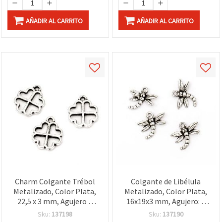
AÑADIR AL CARRITO
AÑADIR AL CARRITO
Charm Colgante Trébol
Colgante de Libélula
Metalizado, Color Plata,
Metalizado, Color Plata,
22,5 x 3 mm, Agujero 2
16x19x3 mm, Agujero: 2
mm - 20 g (≈48 uds.)
mm - 20 g (~116 uds)
Sku:
137198
Sku:
137190