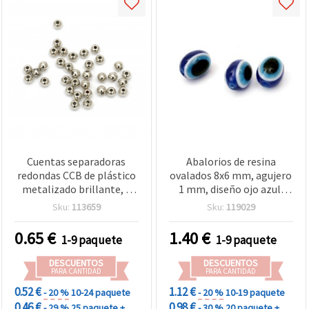
Cuentas separadoras
Abalorios de resina
redondas CCB de plástico
ovalados 8x6 mm, agujero
metalizado brillante, 6
1 mm, diseño ojo azul,
mm, agujero 2 mm, tono
para bisutería y
Sku:
113659
Sku:
119029
plata (no es plata real),
manualidades – 50
20 g ~195 uds, para
unidades
0.65
€
1.40
€
1-9 paquete
1-9 paquete
pulseras, collares y
bisutería
DESCUENTOS
DESCUENTOS
PARA CANTIDAD
PARA CANTIDAD
0.52 €
1.12 €
- 20 %
10-24 paquete
- 20 %
10-19 paquete
0.46 €
0.98 €
- 29 %
25 paquete +
- 30 %
20 paquete +