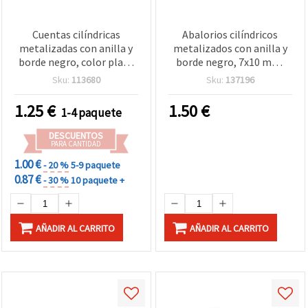
Cuentas cilíndricas
Abalorios cilíndricos
metalizadas con anilla y
metalizados con anilla y
borde negro, color plata
borde negro, 7x10 mm,
11x8 mm, agujero 4 mm -
agujero de 3 mm, color
Sku:
113680
Sku:
137196
50 g (≈200 uds.)
plata - 50 g (~250 uds)
1.25
€
1.50
€
1-4 paquete
DESCUENTOS
PARA CANTIDAD
1.00 €
- 20 %
5-9 paquete
0.87 €
- 30 %
10 paquete +
AÑADIR AL CARRITO
AÑADIR AL CARRITO