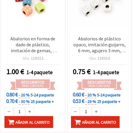
Abalorios en forma de
Abalorios de plástico
dado de plástico,
opaco, imitación guijarro,
imitación de gemas, 6
6 mm, agujero 3 mm,
mm, agujero de 3 mm,
blanco - 20 g (~104 uds.)
Sku:
118312
Sku:
118310
mezcla de colores - 20 g
(≈95 uds) para
1.00
€
0.75
€
1-4 paquete
1-4 paquete
manualidades y bisutería
DESCUENTOS
DESCUENTOS
PARA CANTIDAD
PARA CANTIDAD
0.80 €
0.60 €
- 20 %
5-24 paquete
- 20 %
5-24 paquete
0.70 €
0.53 €
- 30 %
25 paquete +
- 29 %
25 paquete +
AÑADIR AL CARRITO
AÑADIR AL CARRITO