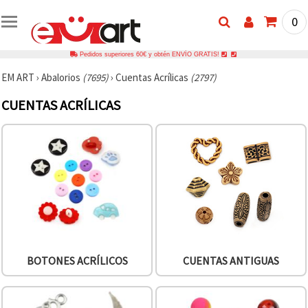
0
Pedidos superiores 60€ y obtén ENVÍO GRATIS!
EM ART
›
Abalorios
(7695)
›
Cuentas Acrílicas
(2797)
CUENTAS ACRÍLICAS
BOTONES ACRÍLICOS
CUENTAS ANTIGUAS